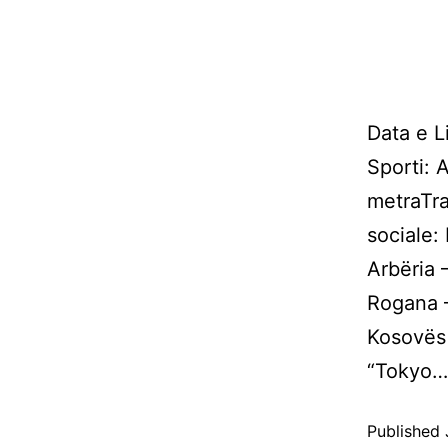
Data e L
Sporti: 
metraTraj
sociale
Arbëri
Rogana 
Kosovës 
“Tokyo
Published