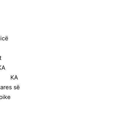
nicë
t
KA
06• KA
ares së
pike