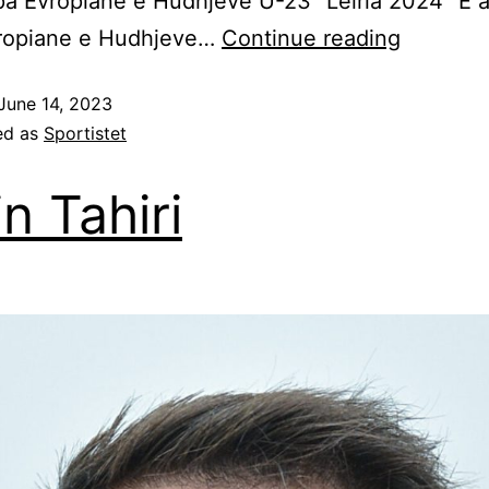
pa Evropiane e Hudhjeve U-23 “Leiria 2024” E a
ropiane e Hudhjeve…
Continue reading
June 14, 2023
ed as
Sportistet
in Tahiri