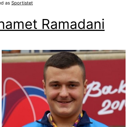
ed as
Sportistet
hamet Ramadani