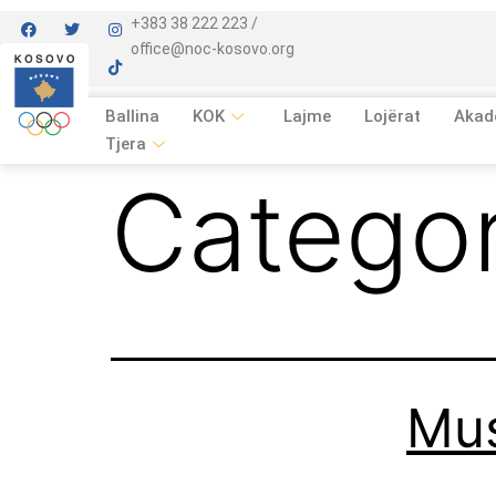
+383 38 222 223 /
office@noc-kosovo.org
Ballina
KOK
Lajme
Lojërat
Akad
Tjera
Catego
Mus