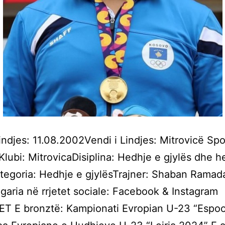
indjes: 11.08.2002Vendi i Lindjes: Mitrovicë Spor
 Klubi: MitrovicaDisiplina: Hedhje e gjylës dhe h
tegoria: Hedhje e gjylësTrajner: Shaban Ramada
logaria në rrjetet sociale: Facebook & Instagram
T E bronztë: Kampionati Evropian U-23 “Espoo