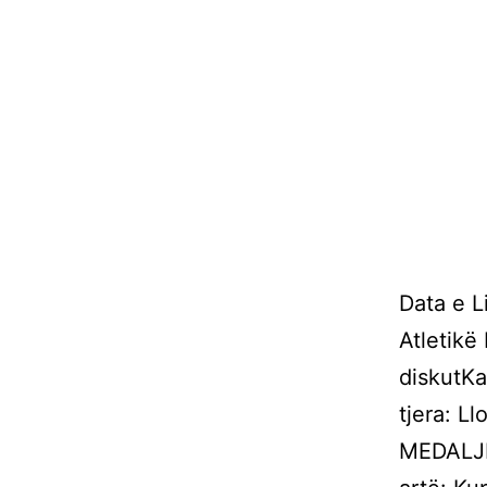
Data e L
Atletikë
diskutKa
tjera: L
MEDALJE