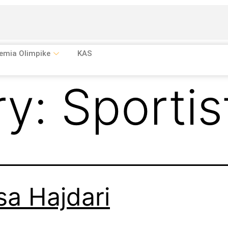
emia Olimpike
KAS
ry:
Sportis
a Hajdari