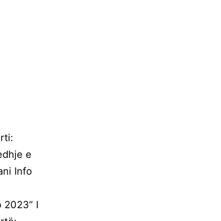
ti:
edhje e
ni Info
 2023” I