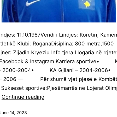
indjes: 11.10.1987Vendi i Lindjes: Koretin, Kame
Atletikë Klubi: RoganaDisiplina: 800 metra,1500
ner: Zijadin Kryeziu Info tjera Llogaria në rrjete
: Facebook & Instagram Karriera sportive• 
a – 2000-2004• KA Gjilani – 2004-20
– 2006 –– Për shumë vjet pjesë e Kombët
Sukseset sportive:Pjesëmarrës në Lojërat Olim
…
Continue reading
June 14, 2023