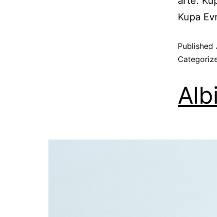
artë: Ku
Kupa Ev
Published
Categoriz
Alb