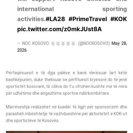
international sporting
activities.
#LA28
#PrimeTravel
#KOK
pic.twitter.com/z0mkJUst8A
— NOC KOSOVO 🥇🥇🥇🥈🥉 (@NOCKOSOVO)
May 28,
2026
Përfaqësuesit e të dyja palëve e kanë vlerësuar lart këtë
bashkëpunim, duke theksuar se përfituesit kryesorë do të jenë
sportistët kosovarë, të cilëve do t’u ofrohen kushte më të mira
për udhëtime dhe angazhime sportive ndërkombëtare.
Marrëveshja realizohet në kuadër të ligjit për sponsorizim dhe
parasheh mbështetje të vazhdueshme për aktivitetet e KOK-ut
dhe sportistëve të Kosovës.