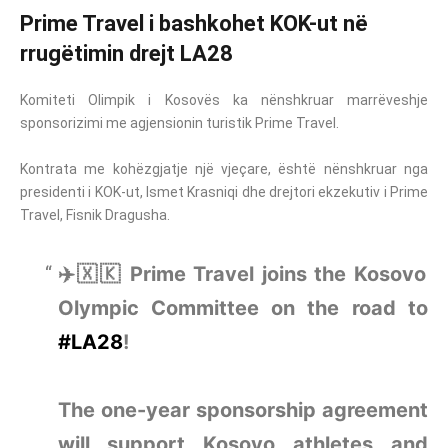
Prime Travel i bashkohet KOK-ut në
rrugëtimin drejt LA28
Komiteti Olimpik i Kosovës ka nënshkruar marrëveshje
sponsorizimi me agjensionin turistik Prime Travel.
Kontrata me kohëzgjatje një vjeçare, është nënshkruar nga
presidenti i KOK-ut, Ismet Krasniqi dhe drejtori ekzekutiv i Prime
Travel, Fisnik Dragusha.
✈️🇽🇰 Prime Travel joins the Kosovo
Olympic Committee on the road to
#LA28
!
The one-year sponsorship agreement
will support Kosovo athletes and