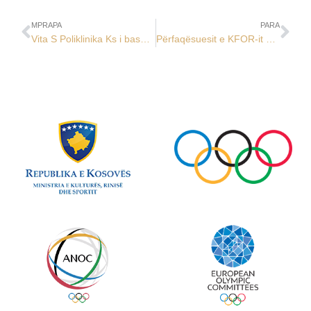
MPRAPA
PARA
Vita S Poliklinika Ks i bashkohet familjes olimpike të Kosovës
Përfaqësuesit e KFOR-it amerikan vizituan KOK-un