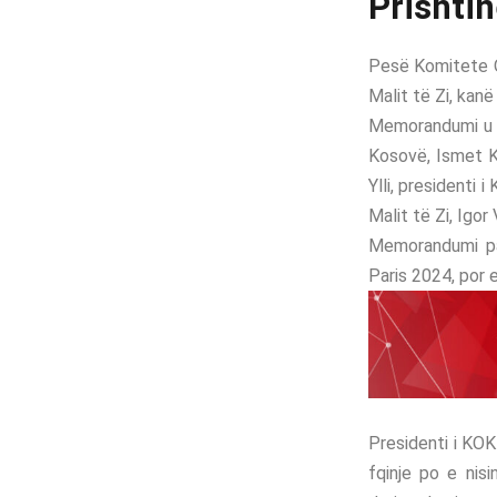
Prishti
Pesë Komitete O
Malit të Zi, ka
Memorandumi u në
Kosovë, Ismet Kr
Ylli, presidenti
Malit të Zi, Igor
Memorandumi pa
Paris 2024, por e
Presidenti i KOK
fqinje po e nis