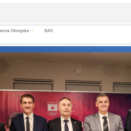
emia Olimpike
KAS