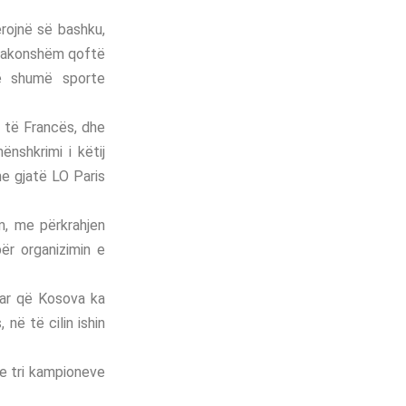
erojnë së bashku,
tëzakonshëm qoftë
 në shumë sporte
t të Francës, dhe
nshkrimi i këtij
he gjatë LO Paris
m, me përkrahjen
për organizimin e
muar që Kosova ka
në të cilin ishin
 e tri kampioneve