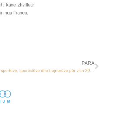
i, kanë zhvilluar
in nga Franca.
PARA
Rezultatet e dala nga kategorizimi i sporteve, sportistëve dhe trajnerëve për vitin 2019, gjashtë federata në kategorinë A