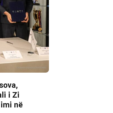
sova,
i i Zi
imi në