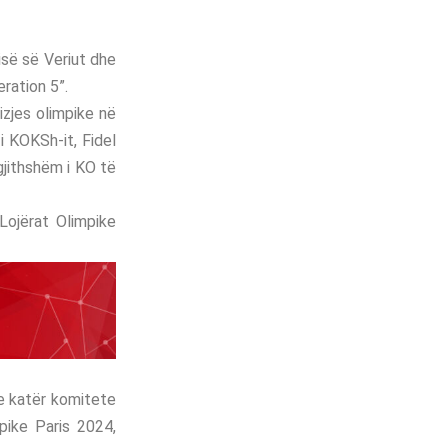
së së Veriut dhe
ration 5”.
izjes olimpike në
i KOKSh-it, Fidel
gjithshëm i KO të
ojërat Olimpike
se katër komitete
pike Paris 2024,