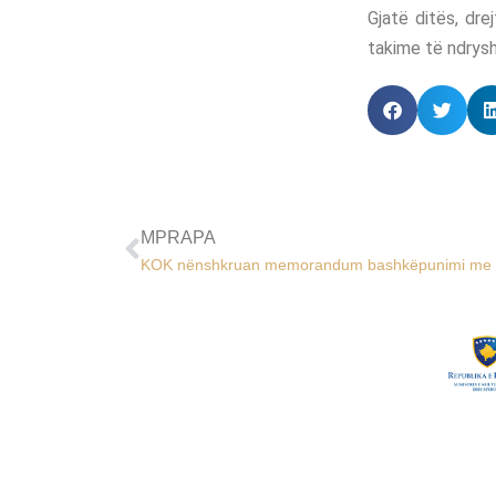
Gjatë ditës, dre
takime të ndrysh
MPRAPA