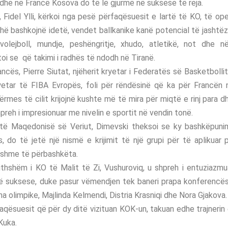
edhe në Francë Kosova do të lë gjurmë në suksese të reja.
t, Fidel Ylli, kërkoi nga pesë përfaqësuesit e lartë të KO, të op
thë bashkojnë idetë, vendet ballkanike kanë potencial të jash
volejboll, mundje, peshëngritje, xhudo, atletikë, not dhe
htoi se që takimi i radhës të ndodh në Tiranë.
rancës, Pierre Siutat, njëherit kryetar i Federatës së Basketbolli
yetar të FIBA Evropës, foli për rëndësinë që ka për Francën në
mes të cilit krijojnë kushte më të mira për miqtë e rinj para d
preh i impresionuar me nivelin e sportit në vendin tonë.
 të Maqedonisë së Veriut, Dimevski theksoi se ky bashkëpuni
 do të jetë një nismë e krijimit të një grupi për të aplikuar 
ryshme të përbashkëta.
jithshëm i KO të Malit të Zi, Vushuroviq, u shpreh i entuziaz
ë suksese, duke pasur vëmendjen tek baneri prapa konferencës, 
na olimpike, Majlinda Kelmendi, Distria Krasniqi dhe Nora Gjakova.
faqësuesit që për dy ditë vizituan KOK-un, takuan edhe trajnerin
Kuka.