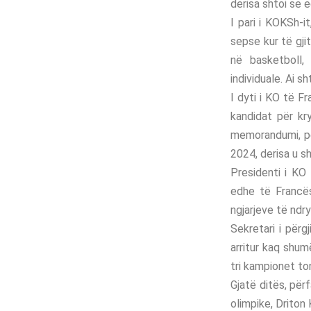
derisa shtoi se 
I pari i KOKSh-i
sepse kur të gji
në basketboll, 
individuale. Ai s
I dyti i KO të F
kandidat për kr
memorandumi, për
2024, derisa u sh
Presidenti i KO
edhe të Francës,
ngjarjeve të nd
Sekretari i përg
arritur kaq shum
tri kampionet to
Gjatë ditës, për
olimpike, Driton 