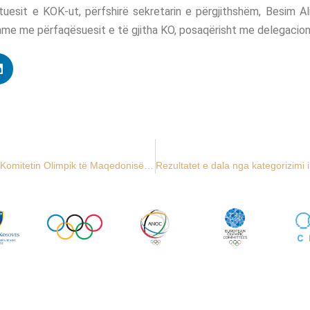
jtuesit e KOK-ut, përfshirë sekretarin e përgjithshëm, Besim Alit
me me përfaqësuesit e të gjitha KO, posaqërisht me delegacion
KOK nënshkruan memorandum bashkëpunimi me Komitetin Olimpik të Maqedonisë së Veriut