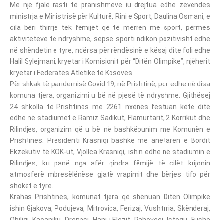
Me një fjalë rasti të pranishmëve iu drejtua edhe zëvendës
ministrja e Ministrisë për Kulturë, Rini e Sport, Daulina Osmani, e
cila bëri thirrje tek fëmijët që të merren me sport, përmes
aktiviteteve të ndryshme, sepse sporti ndikon pozitivisht edhe
në shëndetin e tyre, ndërsa për rëndësinë e kësaj dite foli edhe
Halil Sylejmani, kryetar i Komisionit për “Ditën Olimpike”, njëherit
kryetar i Federatës Atletike të Kosovës.
Për shkak të pandemisë Covid 19, në Prishtinë, por edhe në disa
komuna tjera, organizimi u bë në pjesë të ndryshme. Gjithësej
24 shkolla të Prishtinës me 2261 nxënës festuan këtë ditë
edhe në stadiumet e Ramiz Sadikut, Flamurtarit, 2 Korrikut dhe
Rilindjes, organizim që u bë në bashkëpunim me Komunën e
Prishtinës. Presidenti Krasniqi bashkë me anëtaren e Bordit
Ekzekutiv të KOK-ut, Vjollca Krasniqi, ishin edhe në stadiumin e
Rilindjes, ku panë nga afër qindra fëmijë të cilët krijonin
atmosferë mbresëlënëse gjatë vrapimit dhe bërjes tifo për
shokët e tyre.
Krahas Prishtinës, komunat tjera që shënuan Ditën Olimpike
ishin Gjakova, Podujeva, Mitrovica, Ferizaj, Vushtrria, Skënderaj,
Obiliqi, Kaçaniku, Drenasi, Hani i Elezit, Rahoveci, Istogu, Fushë