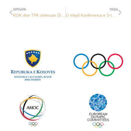
MPRAPA
PARA
KOK dhe TPK shënuan Ditën Ndërkombëtare të Sportit dhe Ambientit
U mbyll Konferenca e 3-të Ndërkombëtare Shkencore për Edukimin Fizik, Sportin dhe Shëndetin