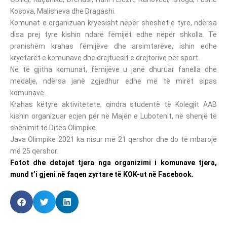
Kosova, Malisheva dhe Dragashi.
Komunat e organizuan kryesisht nëpër sheshet e tyre, ndërsa
disa prej tyre kishin ndarë fëmijët edhe nëpër shkolla. Të
pranishëm krahas fëmijëve dhe arsimtarëve, ishin edhe
kryetarët e komunave dhe drejtuesit e drejtorive për sport.
Në të gjitha komunat, fëmijëve u janë dhuruar fanella dhe
medalje, ndërsa janë zgjedhur edhe më të mirët sipas
komunave.
Krahas këtyre aktivitetete, qindra studentë të Kolegjit AAB
kishin organizuar ecjen për në Majën e Lubotenit, në shenjë të
shënimit të Ditës Olimpike.
Java Olimpike 2021 ka nisur më 21 qershor dhe do të mbarojë
më 25 qershor.
Fotot dhe detajet tjera nga organizimi i komunave tjera,
mund t’i gjeni në faqen zyrtare të KOK-ut në Facebook.