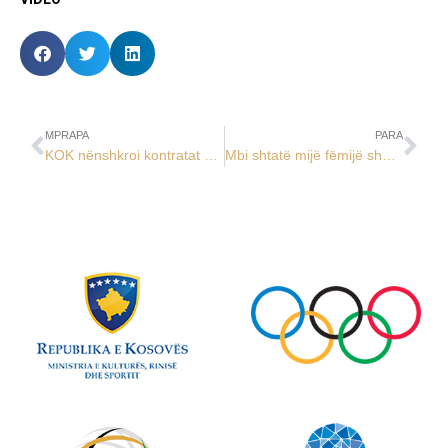
MPRAPA
PARA
KOK nënshkroi kontratat me 32 bursistë “Shpresa Olimpike 2023”
Mbi shtatë mijë fëmijë shënuan Ditën Olimpike 2021