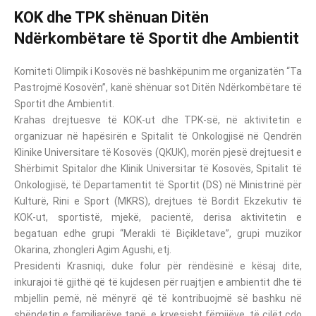
KOK dhe TPK shënuan Ditën
Ndërkombëtare të Sportit dhe Ambientit
Komiteti Olimpik i Kosovës në bashkëpunim me organizatën “Ta
Pastrojmë Kosovën”, kanë shënuar sot Ditën Ndërkombëtare të
Sportit dhe Ambientit.
Krahas drejtuesve të KOK-ut dhe TPK-së, në aktivitetin e
organizuar në hapësirën e Spitalit të Onkologjisë në Qendrën
Klinike Universitare të Kosovës (QKUK), morën pjesë drejtuesit e
Shërbimit Spitalor dhe Klinik Universitar të Kosovës, Spitalit të
Onkologjisë, të Departamentit të Sportit (DS) në Ministrinë për
Kulturë, Rini e Sport (MKRS), drejtues të Bordit Ekzekutiv të
KOK-ut, sportistë, mjekë, pacientë, derisa aktivitetin e
begatuan edhe grupi “Merakli të Biçikletave”, grupi muzikor
Okarina, zhongleri Agim Agushi, etj.
Presidenti Krasniqi, duke folur për rëndësinë e kësaj dite,
inkurajoi të gjithë që të kujdesen për ruajtjen e ambientit dhe të
mbjellin pemë, në mënyrë që të kontribuojmë së bashku në
shëndetin e familjarëve tanë, e kryesisht fëmijëve, të cilët çdo