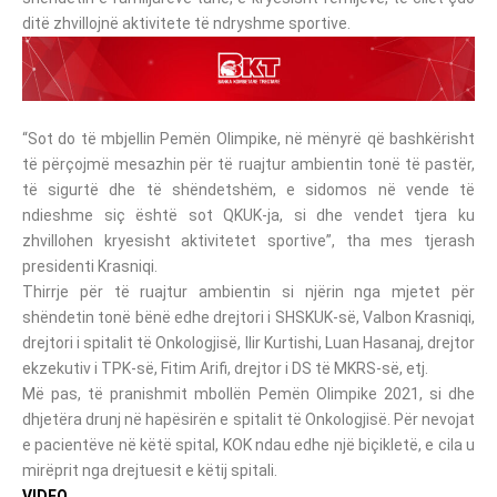
ditë zhvillojnë aktivitete të ndryshme sportive.
“Sot do të mbjellin Pemën Olimpike, në mënyrë që bashkërisht
të përçojmë mesazhin për të ruajtur ambientin tonë të pastër,
të sigurtë dhe të shëndetshëm, e sidomos në vende të
ndieshme siç është sot QKUK-ja, si dhe vendet tjera ku
zhvillohen kryesisht aktivitetet sportive”, tha mes tjerash
presidenti Krasniqi.
Thirrje për të ruajtur ambientin si njërin nga mjetet për
shëndetin tonë bënë edhe drejtori i SHSKUK-së, Valbon Krasniqi,
drejtori i spitalit të Onkologjisë, Ilir Kurtishi, Luan Hasanaj, drejtor
ekzekutiv i TPK-së, Fitim Arifi, drejtor i DS të MKRS-së, etj.
Më pas, të pranishmit mbollën Pemën Olimpike 2021, si dhe
dhjetëra drunj në hapësirën e spitalit të Onkologjisë. Për nevojat
e pacientëve në këtë spital, KOK ndau edhe një biçikletë, e cila u
mirëprit nga drejtuesit e këtij spitali.
VIDEO