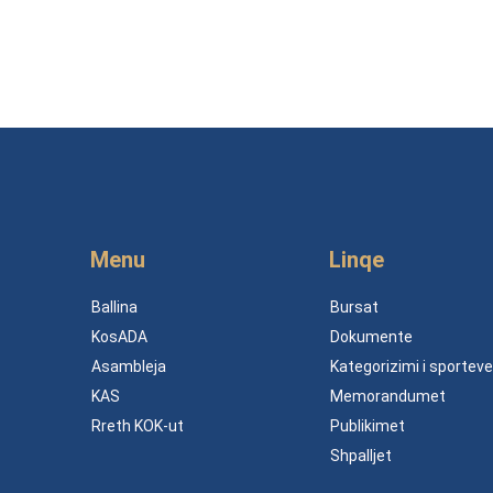
Menu
Linqe
Ballina
Bursat
KosADA
Dokumente
Asambleja
Kategorizimi i sporteve
KAS
Memorandumet
Rreth KOK-ut
Publikimet
Shpalljet