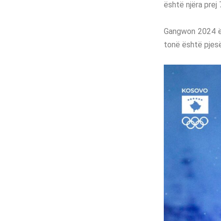
është njëra prej
Gangwon 2024 ësh
tonë është pjes