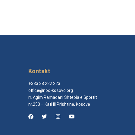
Kontakt
+383 38 222 223
office@noc-kosovo.org
rr. Agim Ramadani Shtepia e Sportit
nr.253 – Kati III Prishtine, Kosove