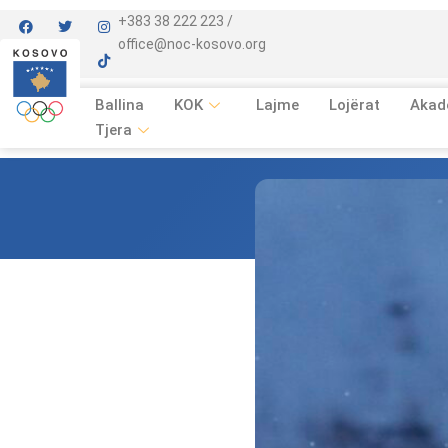
+383 38 222 223 /
office@noc-kosovo.org
Ballina
KOK
Lajme
Lojërat
Akad
Tjera