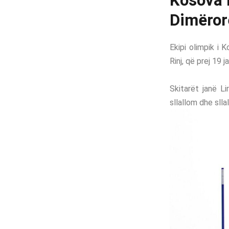
Kosova 
Dimëror
Ekipi olimpik i
Rinj, që prej 19
Skitarët janë Li
sllallom dhe sll