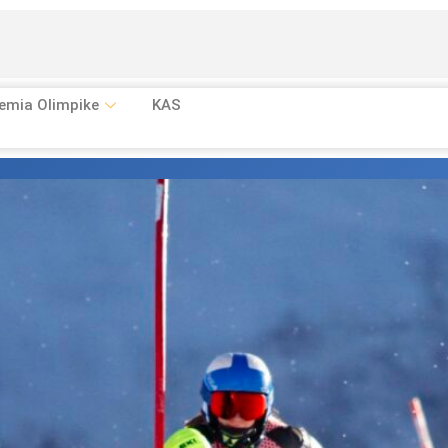
emia Olimpike
KAS