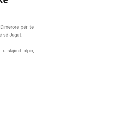
ke
 Dimërore për të
ë së Jugut.
e skijimit alpin,