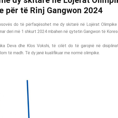
me dy skitarë në Lojërat Olimpi
e për të Rinj Gangwon 2024
 Kosovës do të përfaqësohet me dy skitarë në Lojërat Olimpike
 janar deri më 1 shkurt 2024 mbahen në qytetin Gangwon të Kores
rika Deva dhe Klos Vokshi, të cilët do të garojnë në disiplinat 
allom të madh. Të dy janë kualifikuar me normë olimpike.