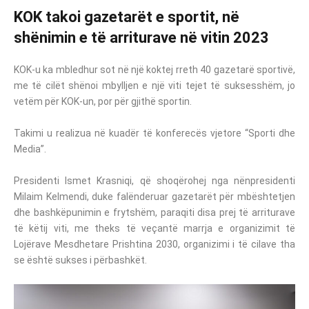
KOK takoi gazetarët e sportit, në
shënimin e të arriturave në vitin 2023
KOK-u ka mbledhur sot në një koktej rreth 40 gazetarë sportivë,
me të cilët shënoi mbylljen e një viti tejet të suksesshëm, jo
vetëm për KOK-un, por për gjithë sportin.
Takimi u realizua në kuadër të konferecës vjetore “Sporti dhe
Media”.
Presidenti Ismet Krasniqi, që shoqërohej nga nënpresidenti
Milaim Kelmendi, duke falënderuar gazetarët për mbështetjen
dhe bashkëpunimin e frytshëm, paraqiti disa prej të arriturave
të këtij viti, me theks të veçantë marrja e organizimit të
Lojërave Mesdhetare Prishtina 2030, organizimi i të cilave tha
se është sukses i përbashkët.