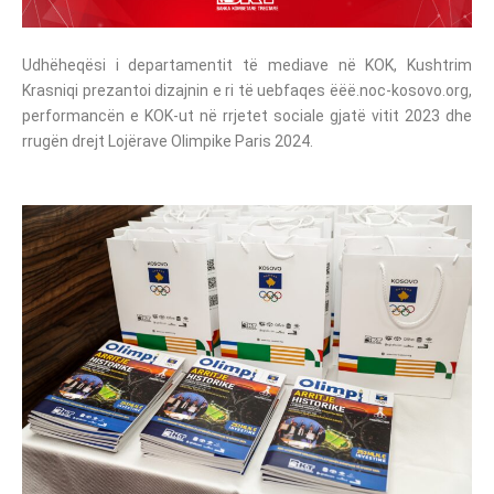
Udhëheqësi i departamentit të mediave në KOK, Kushtrim
Krasniqi prezantoi dizajnin e ri të uebfaqes ëëë.noc-kosovo.org,
performancën e KOK-ut në rrjetet sociale gjatë vitit 2023 dhe
rrugën drejt Lojërave Olimpike Paris 2024.