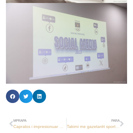
MPRAPA
PARA
Capralos i impresionuar me të arriturat e KOK-ut dhe sportistëve tanë
Takimi me gazetarët sportivë