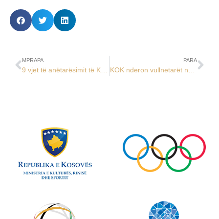
MPRAPA
PARA
9 vjet të anëtarësimit të KOK-ut në Komitetin Olimpik Ndërkombëtar
KOK nderon vullnetarët në Ditën Ndërkombëtare të Vullnetarëve