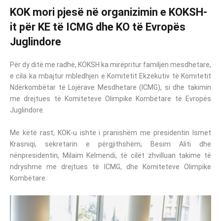
KOK mori pjesë në organizimin e KOKSH-
it për KE të ICMG dhe KO të Evropës
Juglindore
Për dy ditë me radhë, KOKSH ka mirëpritur familjen mesdhetare,
e cila ka mbajtur mbledhjen e Komitetit Ekzekutiv të Komitetit
Ndërkombëtar të Lojërave Mesdhetare (ICMG), si dhe takimin
me drejtues të Komiteteve Olimpike Kombëtare të Evropës
Juglindore.
Me këtë rast, KOK-u ishte i pranishëm me presidentin Ismet
Krasniqi, sekretarin e përgjithshëm, Besim Aliti dhe
nënpresidentin, Milaim Kelmendi, të cilët zhvilluan takime të
ndryshme me drejtues të ICMG, dhe Komiteteve Olimpike
Kombëtare.