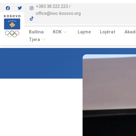
+383 38 222 223 /
office@noc-kosovo.org
Ballina
KOK
Lajme
Lojërat
Akad
Tjera