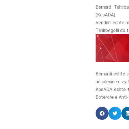
Bernard Tahirb
(KosADA).
Vendimi është ma
Tahirbegolli do 
Bernardi është s
në cilësinë e zyr
KosADA është th
Botërore e Anti