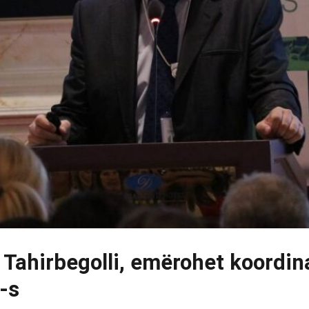
Tahirbegolli, emërohet koordina
-s