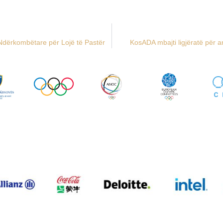
n Ndërkombëtare për Lojë të Pastër
KosADA mbajti ligjëratë për 