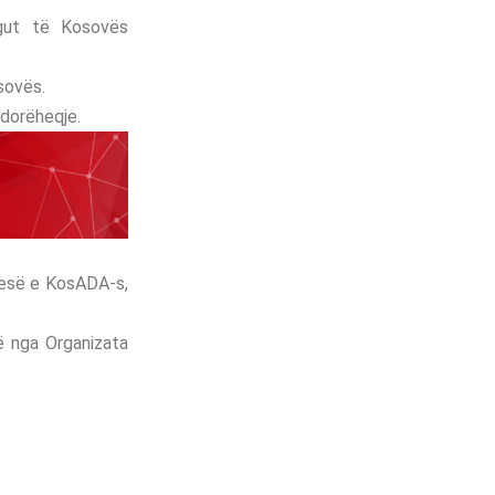
ngut të Kosovës
sovës.
 dorëheqje.
pjesë e KosADA-s,
ë nga Organizata