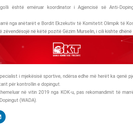
egolli është emëruar koordinator i Agjencisë së Anti-Dopi
rrë nga anëtarët e Bordit Ekzekutiv të Komitetit Olimpik të Ko
të zëvendësojë në këtë pozitë Gëzim Murselin, i cili kishte dhënë
pecialist i mjekësisë sportive, ndërsa edhe më herët ka qenë 
tarit për kontrollin e dopingut.
emeluar në vitin 2019 nga KOK-u, pas rekomandimit të marr
-Dopingut (WADA).