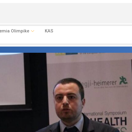
emia Olimpike
KAS