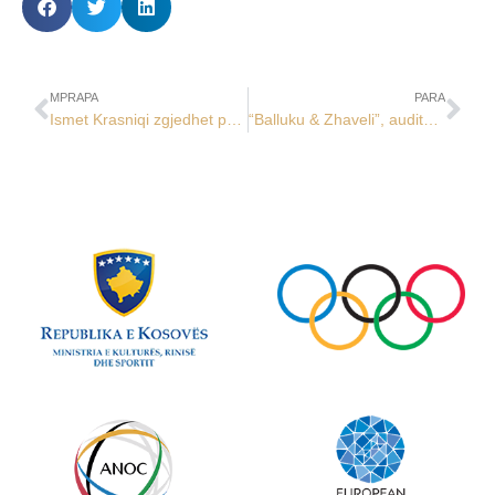
MPRAPA
PARA
Ismet Krasniqi zgjedhet president i ri i Komitetit Olimpik të Kosovës
“Balluku & Zhaveli”, auditor i jashtëm i KOK-ut për Ciklin Olimpik 2021 – 2024