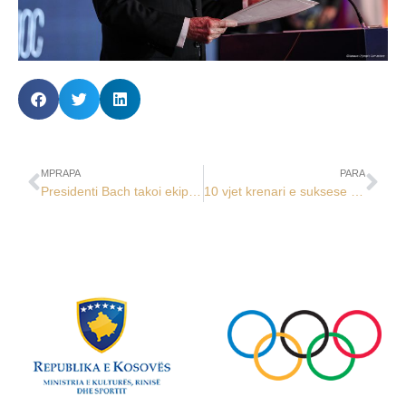
MPRAPA
PARA
Presidenti Bach takoi ekipin e xhudos
10 vjet krenari e suksese në familjen e madhe Olimpike!