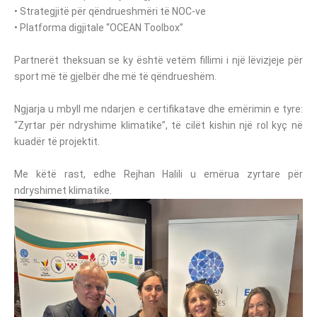
• Strategjitë për qëndrueshmëri të NOC-ve
• Platforma digjitale “OCEAN Toolbox”
Partnerët theksuan se ky është vetëm fillimi i një lëvizjeje për
sport më të gjelbër dhe më të qëndrueshëm.
Ngjarja u mbyll me ndarjen e certifikatave dhe emërimin e tyre:
“Zyrtar për ndryshime klimatike”, të cilët kishin një rol kyç në
kuadër të projektit.
Me këtë rast, edhe Rejhan Halili u emërua zyrtare për
ndryshimet klimatike.