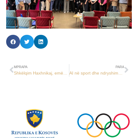
MPRAPA
PARA
Shkëlqim Haxhnikaj, emërohet drejtor për financa dhe arkëtar në KOK
AI në sport dhe ndryshimet klimatike, temat që u diskutuan në Forumin e Sportit