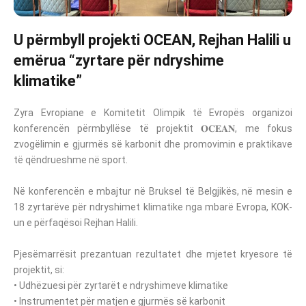
U përmbyll projekti OCEAN, Rejhan Halili u
emërua “zyrtare për ndryshime
klimatike”
Zyra Evropiane e Komitetit Olimpik të Evropës organizoi
konferencën përmbyllëse të projektit 𝐎𝐂𝐄𝐀𝐍, me fokus
zvogëlimin e gjurmës së karbonit dhe promovimin e praktikave
të qëndrueshme në sport.
Në konferencën e mbajtur në Bruksel të Belgjikës, në mesin e
18 zyrtarëve për ndryshimet klimatike nga mbarë Evropa, KOK-
un e përfaqësoi Rejhan Halili.
Pjesëmarrësit prezantuan rezultatet dhe mjetet kryesore të
projektit, si:
• Udhëzuesi për zyrtarët e ndryshimeve klimatike
• Instrumentet për matjen e gjurmës së karbonit