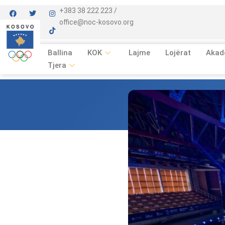
+383 38 222 223 /
office@noc-kosovo.org
Ballina
KOK
Lajme
Lojërat
Akad
Tjera