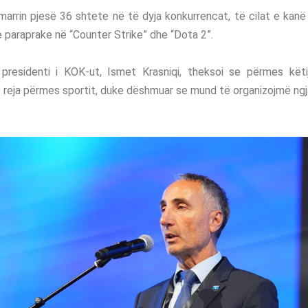
arrin pjesë 36 shtete në të dyja konkurrencat, të cilat e kanë 
e paraprake në “Counter Strike” dhe “Dota 2”.
, presidenti i KOK-ut, Ismet Krasniqi, theksoi se përmes kët
 reja përmes sportit, duke dëshmuar se mund të organizojmë ngja