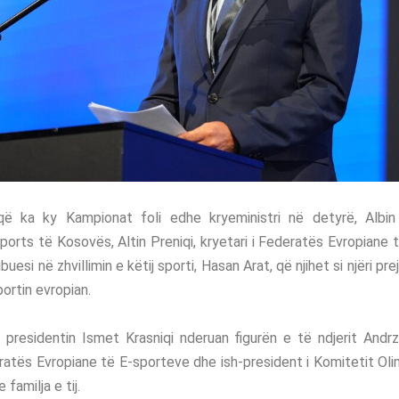
ë ka ky Kampionat foli edhe kryeministri në detyrë, Albin K
orts të Kosovës, Altin Preniqi, kryetari i Federatës Evropiane 
uesi në zhvillimin e këtij sporti, Hasan Arat, që njihet si njëri pr
ortin evropian.
residentin Ismet Krasniqi nderuan figurën e të ndjerit Andrze
ratës Evropiane të E-sporteve dhe ish-president i Komitetit Oli
familja e tij.