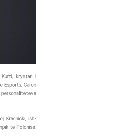
urti, kryetari i
të Esports, Caron
ej personaliteteve
j Krasnicki, ish-
mpik të Polonisë.