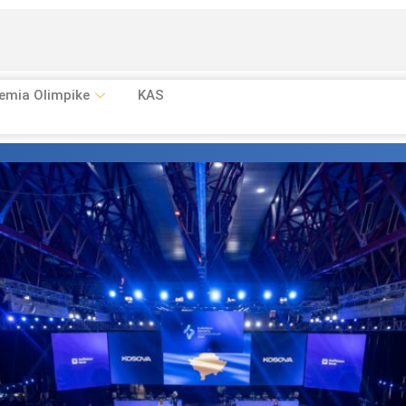
emia Olimpike
KAS