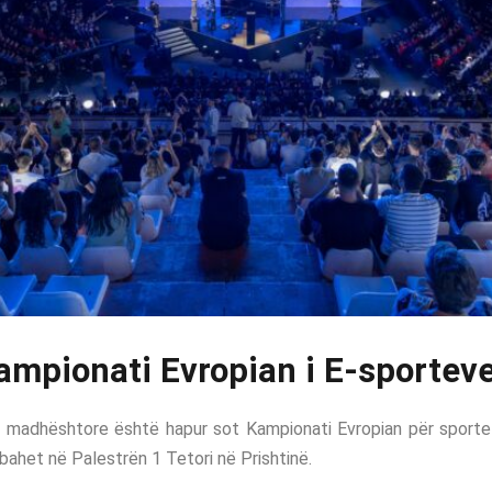
ampionati Evropian i E-sportev
i madhështore është hapur sot
Kampionati Evropian për sporte
bahet në Palestrën 1 Tetori në Prishtinë.