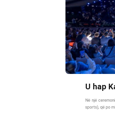
U hap K
Në një ceremon
sports), që po m