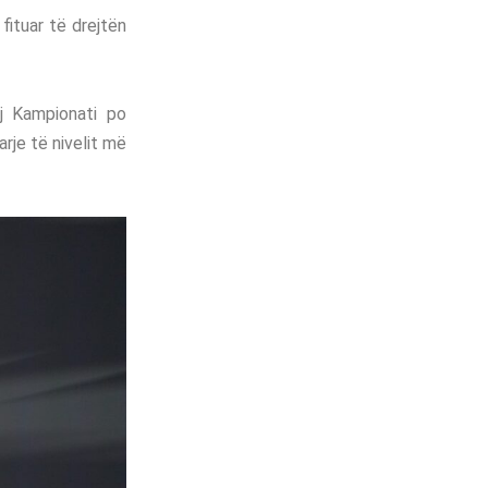
fituar të drejtën
ij Kampionati po
rje të nivelit më