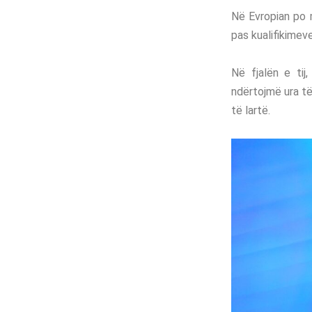
Në Evropian po m
pas kualifikimev
Në fjalën e tij
ndërtojmë ura të
të lartë.