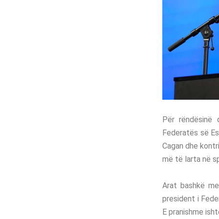
Për rëndësinë q
Federatës së Esp
Cagan dhe kontrib
më të larta në sp
Arat bashkë me p
president i Fede
E pranishme ishte 