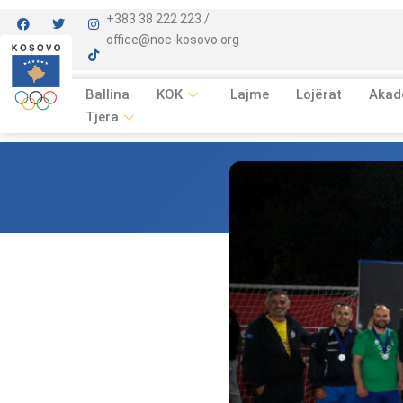
+383 38 222 223 /
office@noc-kosovo.org
Ballina
KOK
Lajme
Lojërat
Akad
Tjera