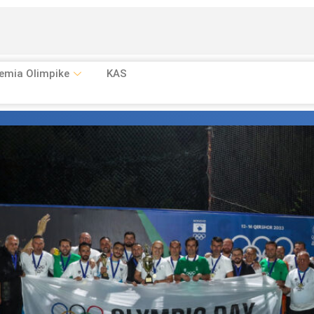
emia Olimpike
KAS