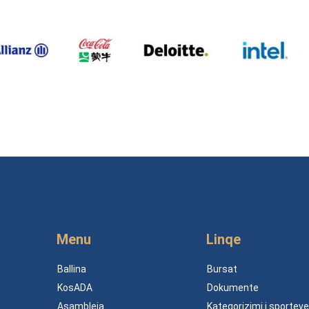
Menu
Linqe
Ballina
Bursat
KosADA
Dokumente
Asambleja
Kategorizimi i sporteve