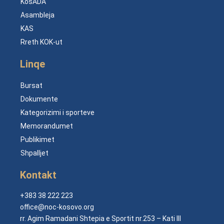
KosADA
Asambleja
KAS
Rreth KOK-ut
Linqe
Bursat
Dokumente
Kategorizimi i sporteve
Memorandumet
Publikimet
Shpalljet
Kontakt
+383 38 222 223
office@noc-kosovo.org
rr. Agim Ramadani Shtepia e Sportit nr.253 – Kati III