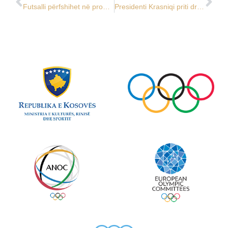
Futsalli përfshihet në programin e Lojërave Mesdhetare Prishtina 2030
Presidenti Krasniqi priti drejtuesit e IESF dhe EEF