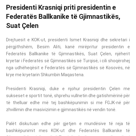
Presidenti Krasniqi priti presidentin e
Federatës Ballkanike të Gjimnastikës,
Suat Çelen
Drejtuesit e KOK-ut, presidenti Ismet Krasniqi dhe sekretari i
përgjithshëm, Besim Aliti, kanë mirëpritur presidentin e
Federatës Ballkanike të Gjimnastikës, Suat
Çelen, njëherit
kryetar i Federatës së Gjimnastikës së Turqisë, i cili shoqërohej
nga udhëheqësit e Federatës së Gjimnastikës së Kosovës, në
krye me kryetarin Shkumbin Maqastena.
Presidenti Krasniqi, duke e njohur presidentin Çelen me
sukseset e sportit tonë, shprehu vullnetin dhe gatishmërinë për
të thelluar edhe më tej bashkëpunimin si me FGJK-në për
zhvillimin dhe masivizimin e gjimnastikës në vendin tonë.
Palët diskutuan edhe për gjetjen e mundësive të reja të
bashkëpunimit mes KOK-ut dhe Federatës Ballkanike të