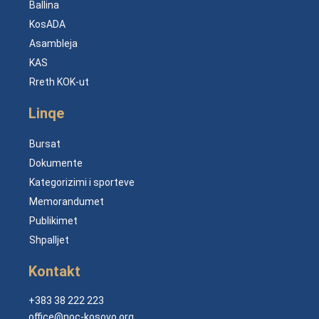
Ballina
KosADA
Asambleja
KAS
Rreth KOK-ut
Linqe
Bursat
Dokumente
Kategorizimi i sporteve
Memorandumet
Publikimet
Shpalljet
Kontakt
+383 38 222 223
office@noc-kosovo.org