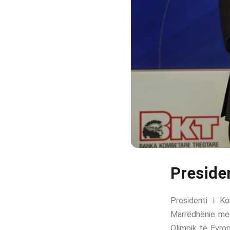
Presiden
Presidenti i K
Marrëdhënie me 
Olimpik të Evrop