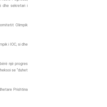
i dhe sekretari i
omitetit Olimpik
mpik i IOC, si dhe
 bërë një progres
theksoi se “duhet
sdhetare Prishtina