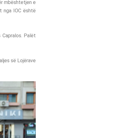
për mbështetjen e
ut nga IOC është
s Capralos. Palët
aljes së Lojërave