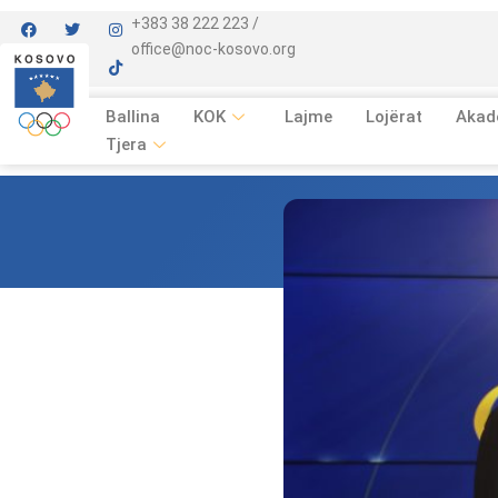
+383 38 222 223 /
office@noc-kosovo.org
Ballina
KOK
Lajme
Lojërat
Akad
Tjera