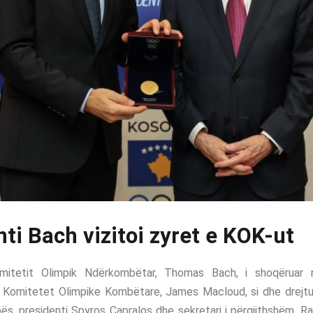
ti Bach vizitoi zyret e KOK-ut
omitetit Olimpik Ndërkombëtar, Thomas Bach, i shoqëruar n
Komitetet Olimpike Kombëtare, James Macloud, si dhe drejtu
ës, presidenti Spyros Capralos dhe sekretari i përgjithshëm, R