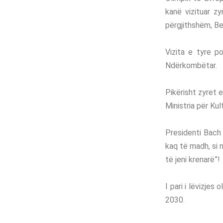
kanë vizituar zy
përgjithshëm, Bes
Vizita e tyre p
Ndërkombëtar.
Pikërisht zyret e
Ministria për Kult
Presidenti Bach 
kaq të madh, si 
të jeni krenarë”!
I pari i lëvizjes
2030.