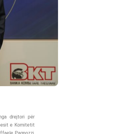
ga drejtori për
esit e Komitetit
affaele Pagnozzi,