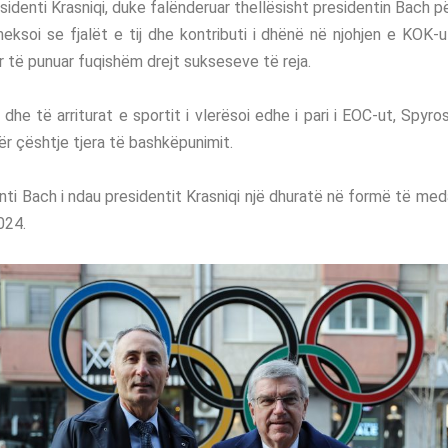
residenti Krasniqi, duke falënderuar thellësisht presidentin Bach 
eksoi se fjalët e tij dhe kontributi i dhënë në njohjen e KOK-
 të punuar fuqishëm drejt sukseseve të reja.
he të arriturat e sportit i vlerësoi edhe i pari i EOC-ut, Spyro
r çështje tjera të bashkëpunimit.
nti Bach i ndau presidentit Krasniqi një dhuratë në formë të med
024.