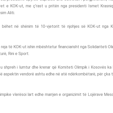
ret e KOK-ut, me ç’rast u pritën nga presidenti Ismet Krasniq
im Aliti.
o bëhet në shënim të 10-vjetorit të njohjes së KOK-ut nga K
 reja të KOK-ut ishin mbështetur financiarisht nga Solidariteti Oli
urë, Rini e Sport.
u shpreh i lumtur dhe krenar që Komiteti Olimpik i Kosovës ka
në aspektin vendorë ashtu edhe në atë ndërkombëtarë, për çka 
 olimpike vlerësoi lart edhe marrjen e organizimit të Lojërave Me