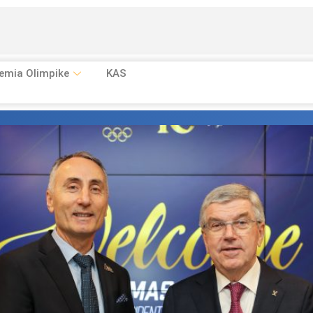
emia Olimpike
KAS