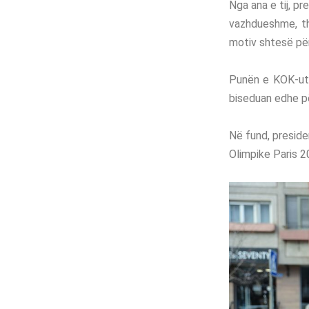
Nga ana e tij, p
vazhdueshme, th
motiv shtesë për
Punën e KOK-ut d
biseduan edhe pë
Në fund, preside
Olimpike Paris 2