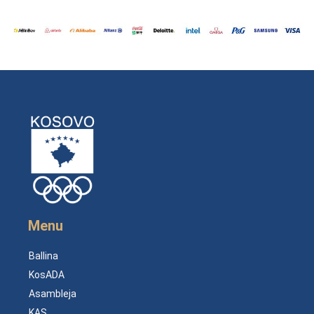
Menu
Ballina
KosADA
Asambleja
KAS