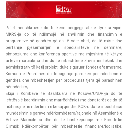
Palët nënshkruese do të kenë përgjegjësitë e tyre si vijon:
MKRS-ja do të ndihmojë në zhvillimin dhe financimin e
programeve në qendrën që do të ndërtohet, do të nxisë dhe
përfshijë pjesëmarrjen e specialistëve në seminare,
simpoziume dhe konferenca sportive me mjeshtra të këtyre
arteve marciale si dhe do të mbështesë zhvillimin teknik dhe
administrativ të këtij projekti duke siguruar fondet afatmesme;
Komuna e Prishtinës do të sigurojë parcelën për ndërtimin e
qendrës dhe mbështetjen për procedurat tjera që parashihen
për ndërtim;
Ekipi i Kombeve të Bashkuara në Kosovë/UNDP-ja do të
lehtësojë koordinimin dhe marrëdhëniet me donatorët që do të
ndihmojnë në ndërtimin e kësaj qendre; KOK-u do të mbështesë
mundësimin e garave ndërkombëtare/rajonale në Asamblenë e
Arteve Marciale si dhe do të bashkëpunojë me Komitetin
Olimpik Ndërkombëtar për mbështetje financiare/logjistike;