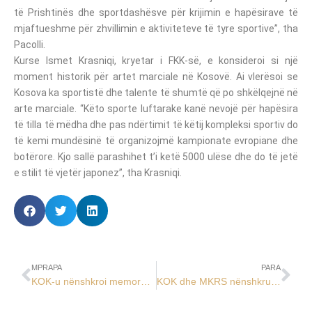
të Prishtinës dhe sportdashësve për krijimin e hapësirave të
mjaftueshme për zhvillimin e aktiviteteve të tyre sportive”, tha
Pacolli.
Kurse Ismet Krasniqi, kryetar i FKK-së, e konsideroi si një
moment historik për artet marciale në Kosovë. Ai vlerësoi se
Kosova ka sportistë dhe talente të shumtë që po shkëlqejnë në
arte marciale. “Këto sporte luftarake kanë nevojë për hapësira
të tilla të mëdha dhe pas ndërtimit të këtij kompleksi sportiv do
të kemi mundësinë të organizojmë kampionate evropiane dhe
botërore. Kjo sallë parashihet t’i ketë 5000 ulëse dhe do të jetë
e stilit të vjetër japonez”, tha Krasniqi.
MPRAPA
PARA
KOK-u nënshkroi memorandum bashkëpunimi me Komunën e Vitisë për bursistët olimpikë
KOK dhe MKRS nënshkruajnë memorandum bashkëpunimi, iu bëjnë thirrje ATK-s për zbatim të Ligjit për Sponsorizim