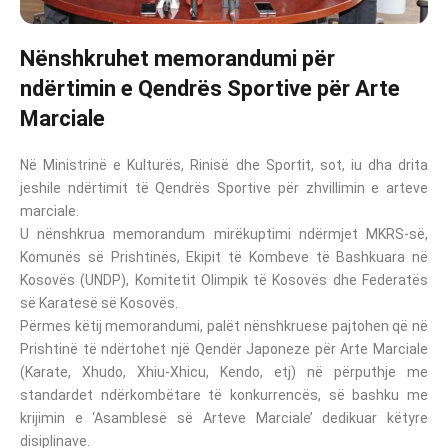
Nënshkruhet memorandumi për
ndërtimin e Qendrës Sportive për Arte
Marciale
Në Ministrinë e Kulturës, Rinisë dhe Sportit, sot, iu dha drita
jeshile ndërtimit të Qendrës Sportive për zhvillimin e arteve
marciale.
U nënshkrua memorandum mirëkuptimi ndërmjet MKRS-së,
Komunës së Prishtinës, Ekipit të Kombeve të Bashkuara në
Kosovës (UNDP), Komitetit Olimpik të Kosovës dhe Federatës
së Karatesë së Kosovës.
Përmes këtij memorandumi, palët nënshkruese pajtohen që në
Prishtinë të ndërtohet një Qendër Japoneze për Arte Marciale
(Karate, Xhudo, Xhiu-Xhicu, Kendo, etj) në përputhje me
standardet ndërkombëtare të konkurrencës, së bashku me
krijimin e ‘Asamblesë së Arteve Marciale’ dedikuar këtyre
disiplinave.