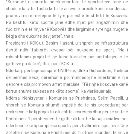
“Sukseset e shumta ndërkombëtare të sportistëve tanë në
xhudo e karate, fusha këto të arteve marciale kanë mundësuar
promovimin e mëtejmë të tyre por edhe të shtetit të Kosovës.
Po kështu, këto sporte janë edhe mjet për angazhimin dhe
fuqizimin e të rinjve të Kosovës dhe largimin e tyre nga rrugët e
këqija dhe dukuritë devijante”, tha ai.
Presidenti i KOK-ut, Besim Hasani, u shpreh se infrastruktura
është ndër faktorët kryesor për suksese në sport. “Ne i
mbështesim projektet që kanë karakter për përfshirjen e të
gjithëve pa dallim”, tha i pari i KOK-ut.
Ndërkaq, përfaqësuesja e UNDP-së, Ulrika Richardson, theksoi
se përmes kësaj ceremonie po mundësojmë ndërtimin e një
qendre e cila promovon artet marciale. “Të rinjtë kosovarë kanë
korrur shumë suksese në këto sporte”, ka vlerësuar ajo.
Ndërsa, Nënkryetari i Komunës së Prishtinës, Selim Pacolli, u
shpreh se Komuna shumë shpejtë do të nis procedurat për
realizimin e këtij projekti i cili është i mirëseardhur për të rinjtë e
Prishtinës. “I përshëndes të gjithë akterët e kësaj iniciative për
ndërtimin e këtij kompleksi sportiv për zhvillimin e sporteve. Unë
zotohem se Komuna e Prishtinës do t’i ofrojë mundësi të rinjve