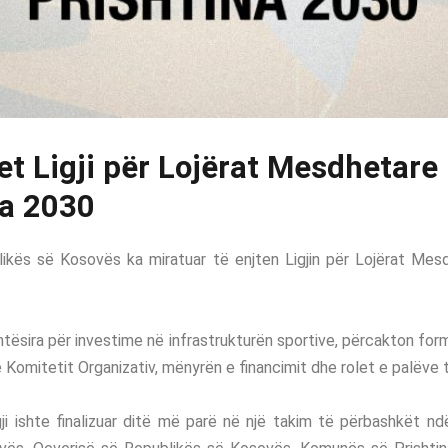
et Ligji për Lojërat Mesdhetare
na 2030
likës së Kosovës ka miratuar të enjten Ligjin për Lojërat Mesd
ehtësira për investime në infrastrukturën sportive, përcakton f
ë Komitetit Organizativ, mënyrën e financimit dhe rolet e palëve t
gji ishte finalizuar ditë më parë në një takim të përbashkët n