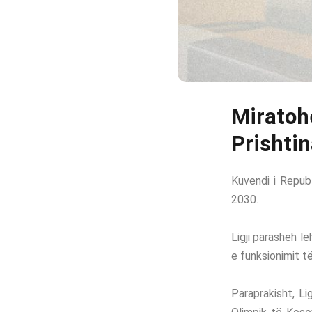
Miratoh
Prishti
Kuvendi i Repub
2030.
Ligji parasheh l
e funksionimit t
Paraprakisht, Li