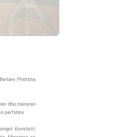
hetare Prishtina
ormën dhe mënyrën
ë përfshira.
dërmjet Komitetit