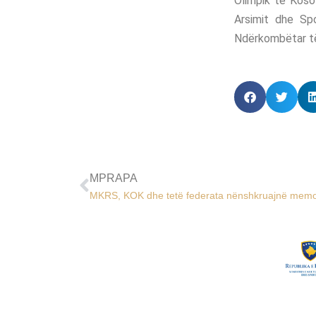
Olimpik të Koso
Arsimit dhe Sp
Ndërkombëtar të
MPRAPA