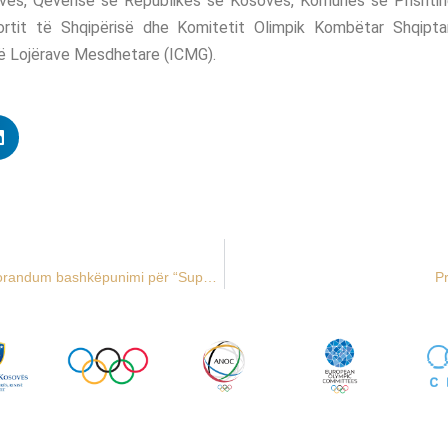
vës, Qeverisë së Republikës së Kosovës, Komunës së Prishtinë
ortit të Shqipërisë dhe Komitetit Olimpik Kombëtar Shqipta
 Lojërave Mesdhetare (ICMG).
MKRS, KOK dhe tetë federata nënshkruajnë memorandum bashkëpunimi për “Super Sportistët”
P