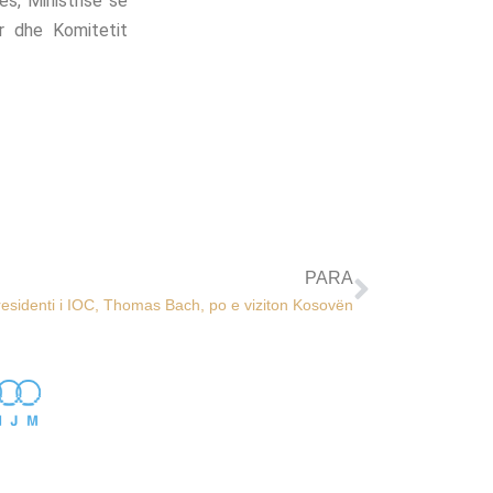
s, Ministrisë së
r dhe Komitetit
PARA
residenti i IOC, Thomas Bach, po e viziton Kosovën