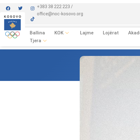
+383 38 222 223 /
office@noc-kosovo.org
Ballina
KOK
Lajme
Lojërat
Akad
Tjera