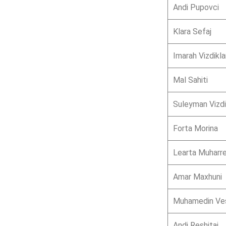
Andi Pupovci
Klara Sefaj
Imarah Vizdikla
Mal Sahiti
Suleyman Vizdi
Forta Morina
Learta Muharr
Amar Maxhuni
Muhamedin Ves
Andi Reshitaj