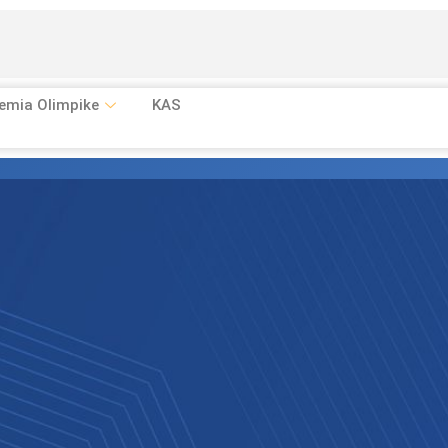
emia Olimpike
KAS