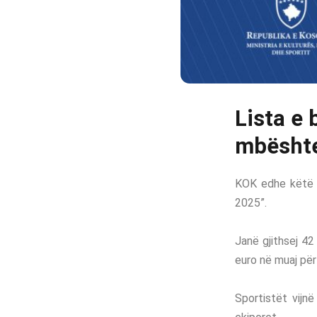
Lista e
mbështe
KOK edhe këtë v
2025”.
Janë gjithsej 42
euro në muaj për 
Sportistët vijn