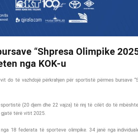
 bursave “Shpresa Olimpike 2025
ten nga KOK-u
it do të vazhdojë përkrahjen për sportistë përmes bursave “
 sportistë (20 djem dhe 22 vajza) të rinj të cilët do të mbës
gjatë tërë vitit 2025.
ë nga 18 federata të sporteve olimpike. 34 janë nga individua