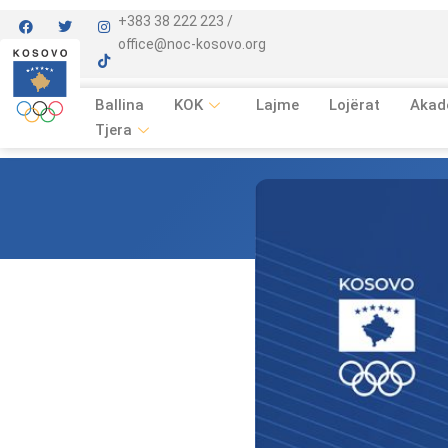
+383 38 222 223 /
office@noc-kosovo.org
Ballina
KOK
Lajme
Lojërat
Akad
Tjera