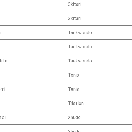
Skitari
Skitari
r
Taekwondo
Taekwondo
klar
Taekwondo
Tenis
emi
Tenis
Triatlon
eli
Xhudo
Xhudo