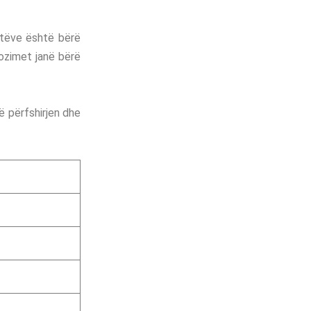
stëve është bërë
pozimet janë bërë
ë përfshirjen dhe