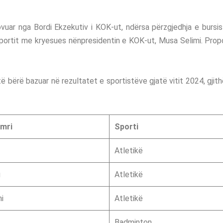
ovuar nga Bordi Ekzekutiv i KOK-ut, ndërsa përzgjedhja e bursi
sportit me kryesues nënpresidentin e KOK-ut, Musa Selimi. Pro
ë bërë bazuar në rezultatet e sportistëve gjatë vitit 2024, gjith
emri
Sporti
Atletikë
u
Atletikë
i
Atletikë
Badminton