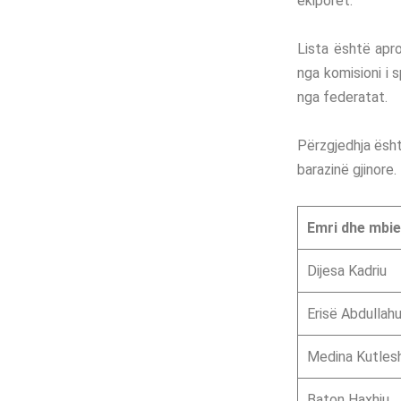
ekiporet.
Lista është apr
nga komisioni i 
nga federatat.
Përzgjedhja ësht
barazinë gjinore.
Emri dhe mbi
Dijesa Kadriu
Erisë Abdullah
Medina Kutlesh
Baton Haxhiu