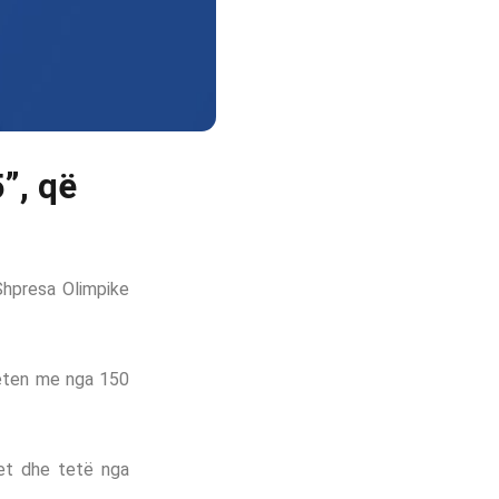
”, që
Shpresa Olimpike
hteten me nga 150
let dhe tetë nga