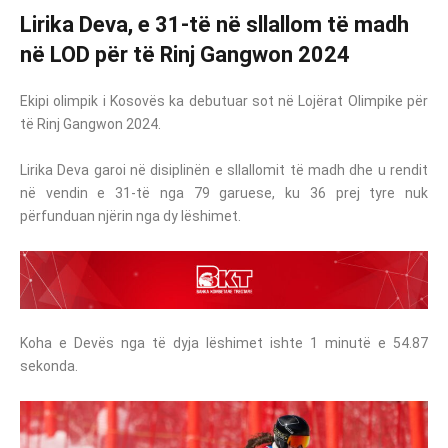
Lirika Deva, e 31-të në sllallom të madh
në LOD për të Rinj Gangwon 2024
Ekipi olimpik i Kosovës ka debutuar sot në Lojërat Olimpike për
të Rinj Gangwon 2024.
Lirika Deva garoi në disiplinën e sllallomit të madh dhe u rendit
në vendin e 31-të nga 79 garuese, ku 36 prej tyre nuk
përfunduan njërin nga dy lëshimet.
Koha e Devës nga të dyja lëshimet ishte 1 minutë e 54.87
sekonda.