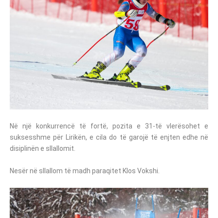
Në një konkurrencë të fortë, pozita e 31-të vlerësohet e
suksesshme për Lirikën, e cila do të garojë të enjten edhe në
disiplinën e sllallomit.
Nesër në sllallom të madh paraqitet Klos Vokshi.