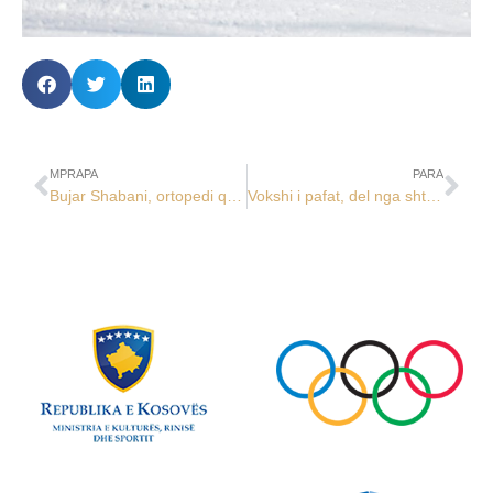
MPRAPA
PARA
Bujar Shabani, ortopedi që do t’ju shërbejë sportistëve botëror në spitalin olimpik në LO Paris 2024
Vokshi i pafat, del nga shtegu në lëshimin e dytë