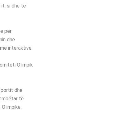
t, si dhe të
ke për
min dhe
me interaktive.
Komiteti Olimpik
Sportit dhe
kombëtar të
 Olimpike,