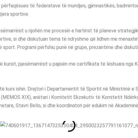
 përfaqësues të federatave të mundjes, gjimnastikës, badmintoni
jera sportive.
jesëmarrësit u njohën me procesin e hartimit të planeve strategji
ortive, si dhe diskutuan tema të ndryshme që lidhen me menaxhi
ë sport. Programi përfshiu punë në grupe, prezantime dhe diskuti
 kursit, pjesëmarrësit u pajisën me certifikata të lëshuara nga 
të kurs ishin: Drejtori i Departamentit të Sportit në Ministrinë e 
laj (MEMOS XIX), anëtari i Komitetit Ekzekutiv të Komitetit Ndër
etare, Stavri Bello, si dhe koordinatori për edukim në Akademinë