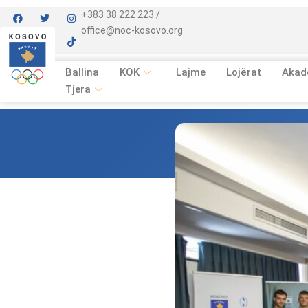
+383 38 222 223 /
office@noc-kosovo.org
Ballina
KOK
Lajme
Lojërat
Akad
Tjera