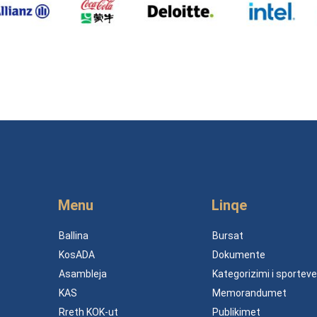
Menu
Linqe
Ballina
Bursat
KosADA
Dokumente
Asambleja
Kategorizimi i sporteve
KAS
Memorandumet
Rreth KOK-ut
Publikimet