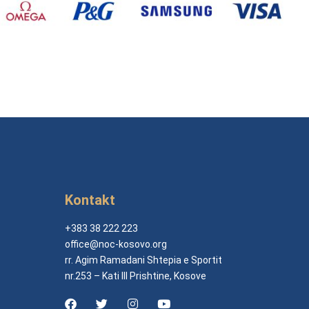
Kontakt
+383 38 222 223
office@noc-kosovo.org
rr. Agim Ramadani Shtepia e Sportit
nr.253 – Kati III Prishtine, Kosove