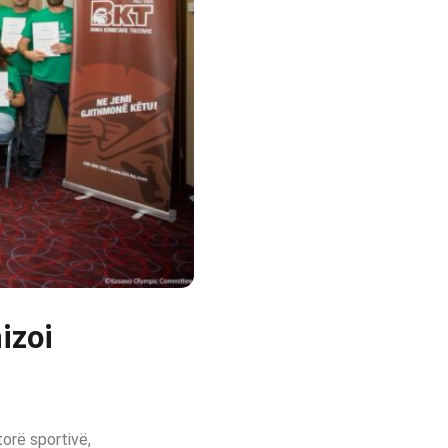
izoi
orë sportivë,