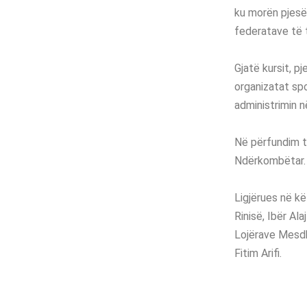
ku morën pjesë
federatave të t
Gjatë kursit, p
organizatat sp
administrimin n
Në përfundim të
Ndërkombëtar.
Ligjërues në kë
Rinisë, Ibër A
Lojërave Mesdh
Fitim Arifi.