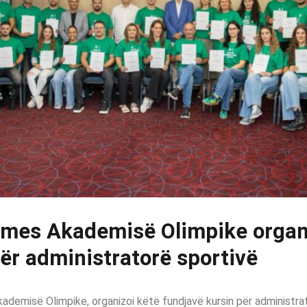
mes Akademisë Olimpike organ
ër administratorë sportivë
demisë Olimpike, organizoi këtë fundjavë kursin për administrat