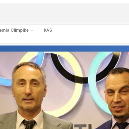
emia Olimpike
KAS