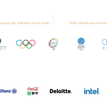
KOK dhe TPK nënshkruajnë Memorandum Bashkëpunimi për fushatën më të madhe kombëtare “T’i japim vendit ngjyra”
KOK nënshkruan memoran