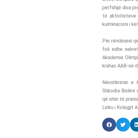
përfshijë disa p
të aktiviteteve 
kulminacioni i k
Për rëndësinë që
foli edhe sekret
Akademia Olimpi
krahas AAB-së do
Nënshkrimin e 
Shkodra Bislimi 
që ishin të prani
Linku i Kolegjit