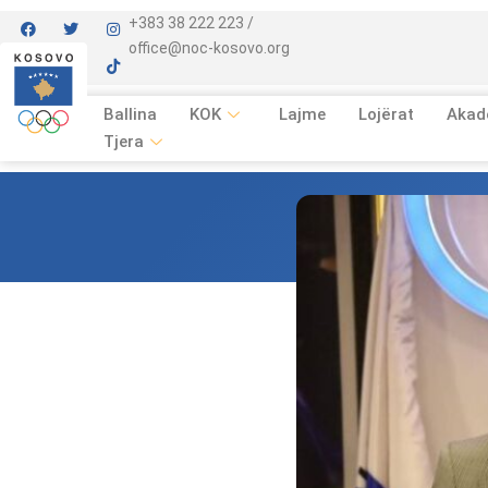
+383 38 222 223 /
office@noc-kosovo.org
Ballina
KOK
Lajme
Lojërat
Akad
Tjera