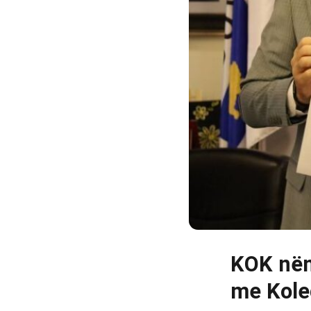
KOK në
me Kole