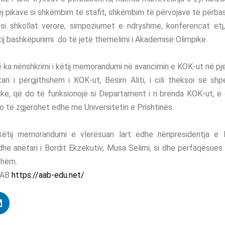
rej pikave si shkëmbim të stafit, shkëmbim të përvojave të përba
si shkollat verore, simpoziumet e ndryshme, konferencat etj, 
ëtij bashkëpunimi do të jetë themelimi i Akademisë Olimpike.
 ka nënshkrimi i këtij memorandumi në avancimin e KOK-ut në pj
ari i përgjithshëm i KOK-ut, Besim Aliti, i cili theksoi së sh
ke, që do të funksionojë si Departament i ri brenda KOK-ut, e
 të zgjerohet edhe me Universitetin e Prishtinës.
këtij memorandumi e vlerësuan lart edhe nënpresidentja e
dhe anëtari i Bordit Ekzekutiv, Musa Selimi, si dhe përfaqësues
shëm.
 AAB
https://aab-edu.net/