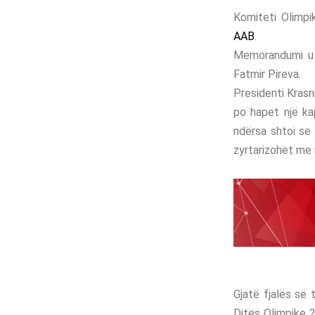
Komiteti Olimp
AAB
.
Memorandumi u n
Fatmir Pireva.
Presidenti Krasn
po hapet një kap
ndërsa shtoi se
zyrtarizohet me
Gjatë fjalës së 
Ditës Olimpike 