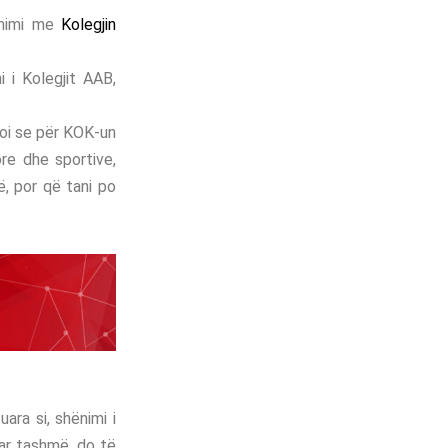
unimi me
Kolegjin
 i Kolegjit AAB,
soi se për KOK-un
ore dhe sportive,
, por që tani po
ara si, shënimi i
ar tashmë, do të