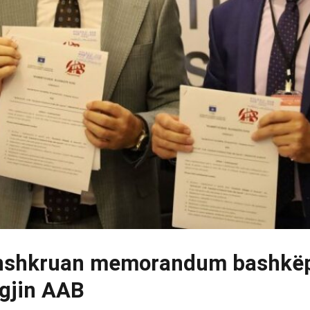
nshkruan memorandum bashkë
gjin AAB