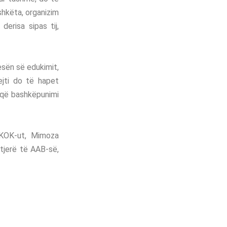
shkëta, organizim
derisa sipas tij,
esën së edukimit,
pejti do të hapet
 që bashkëpunimi
 KOK-ut, Mimoza
 tjerë të AAB-së,