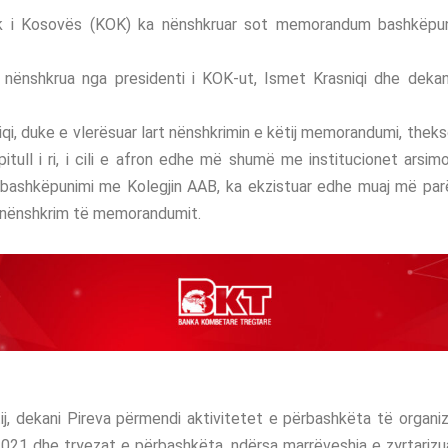
ik i Kosovës (KOK) ka nënshkruar sot memorandum bashkëp
ënshkrua nga presidenti i KOK-ut, Ismet Krasniqi dhe dekani
iqi, duke e vlerësuar lart nënshkrimin e këtij memorandumi, thek
itull i ri, i cili e afron edhe më shumë me institucionet arsim
 bashkëpunimi me Kolegjin AAB, ka ekzistuar edhe muaj më parë
 nënshkrim të memorandumit.
tij, dekani Pireva përmendi aktivitetet e përbashkëta të organizu
2021 dhe tryezat e përbashkëta, ndërsa marrëveshja e zyrtarizu