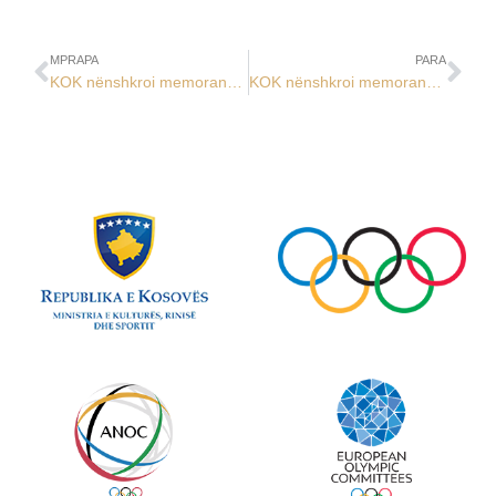
MPRAPA
PARA
KOK nënshkroi memorandum bashkëpunimi me MKRS-në
KOK nënshkroi memorandum bashkëpunimi me Komunën e Kamenicës për tre bursistët olimpikë