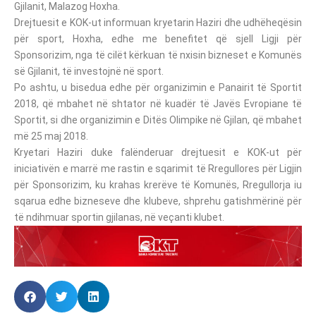
Gjilanit, Malazog Hoxha.
Drejtuesit e KOK-ut informuan kryetarin Haziri dhe udhëheqësin
për sport, Hoxha, edhe me benefitet që sjell Ligji për
Sponsorizim, nga të cilët kërkuan të nxisin bizneset e Komunës
së Gjilanit, të investojnë në sport.
Po ashtu, u bisedua edhe për organizimin e Panairit të Sportit
2018, që mbahet në shtator në kuadër të Javës Evropiane të
Sportit, si dhe organizimin e Ditës Olimpike në Gjilan, që mbahet
më 25 maj 2018.
Kryetari Haziri duke falënderuar drejtuesit e KOK-ut për
iniciativën e marrë me rastin e sqarimit të Rregullores për Ligjin
për Sponsorizim, ku krahas krerëve të Komunës, Rregullorja iu
sqarua edhe bizneseve dhe klubeve, shprehu gatishmërinë për
të ndihmuar sportin gjilanas, në veçanti klubet.