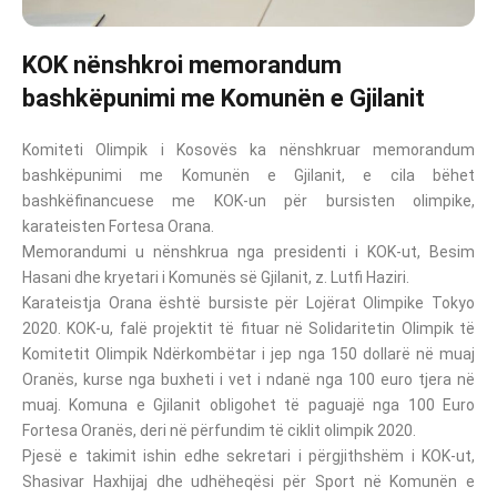
KOK nënshkroi memorandum
bashkëpunimi me Komunën e Gjilanit
Komiteti Olimpik i Kosovës ka nënshkruar memorandum
bashkëpunimi me Komunën e Gjilanit, e cila bëhet
bashkëfinancuese me KOK-un për bursisten olimpike,
karateisten Fortesa Orana.
Memorandumi u nënshkrua nga presidenti i KOK-ut, Besim
Hasani dhe kryetari i Komunës së Gjilanit, z. Lutfi Haziri.
Karateistja Orana është bursiste për Lojërat Olimpike Tokyo
2020. KOK-u, falë projektit të fituar në Solidaritetin Olimpik të
Komitetit Olimpik Ndërkombëtar i jep nga 150 dollarë në muaj
Oranës, kurse nga buxheti i vet i ndanë nga 100 euro tjera në
muaj. Komuna e Gjilanit obligohet të paguajë nga 100 Euro
Fortesa Oranës, deri në përfundim të ciklit olimpik 2020.
Pjesë e takimit ishin edhe sekretari i përgjithshëm i KOK-ut,
Shasivar Haxhijaj dhe udhëheqësi për Sport në Komunën e