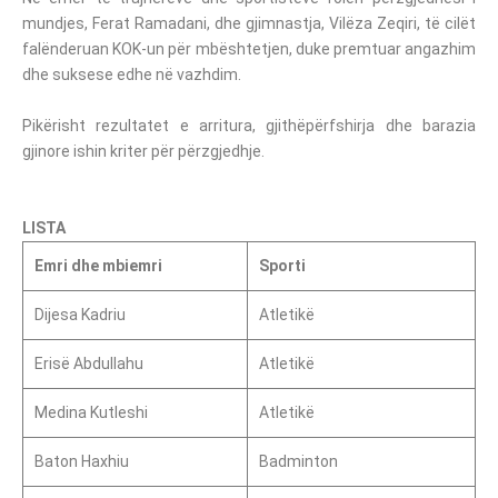
mundjes, Ferat Ramadani, dhe gjimnastja, Vilëza Zeqiri, të cilët
falënderuan KOK-un për mbështetjen, duke premtuar angazhim
dhe suksese edhe në vazhdim.
Pikërisht rezultatet e arritura, gjithëpërfshirja dhe barazia
gjinore ishin kriter për përzgjedhje.
LISTA
Emri dhe mbiemri
Sporti
Dijesa Kadriu
Atletikë
Erisë Abdullahu
Atletikë
Medina Kutleshi
Atletikë
Baton Haxhiu
Badminton