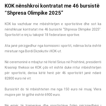
KOK nënshkroi kontratat me 46 bursistë
“Shpresa Olimpike 2025”
KOK ka vazhduar me mbështetjen e sportistëve dhe sot ka
nënshkruar kontratat me 46 bursistë “Shpresa Olimpike 2025”.
Sportistët e rinj iu takojnë 18 federatave sportive.
Ata janë përzgjedhur nga komisioni i sportit, ndërsa lista është
miratuar nga Bordi Ekzekutiv i KOK-ut.
Në ceremoninë e mbajtur në Hotel Sirius në Prishtinë, presidenti
Krasniqi theksoi se KOK çdo vit është duke rritur mbështetjen
për sportistë, derisa këtë herë për 46 sportistët janë ndarë
82800 euro në vit.
Bursistët do të mbështeten me nga 150 euro në muaj. Vlera
mujore për të gjithë është 6900 euro.
Në emër të trajnerëve dhe sportistëve folën përzgjedhësi i