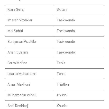
Klara Sefaj
Skitari
Imarah Vizdiklar
Taekwondo
Mal Sahiti
Taekwondo
Suleyman Vizdiklar
Taekwondo
Arianit Selimi
Taekwondo
Forta Morina
Tenis
Learta Muharremi
Tenis
Amar Maxhuni
Triatlon
Muhamedin Veseli
Xhudo
Andi Reshitaj
Xhudo