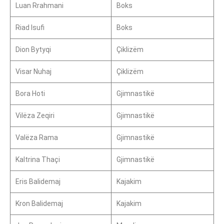
Luan Rrahmani
Boks
Riad Isufi
Boks
Dion Bytyqi
Çiklizëm
Visar Nuhaj
Çiklizëm
Bora Hoti
Gjimnastikë
Vilëza Zeqiri
Gjimnastikë
Valëza Rama
Gjimnastikë
Kaltrina Thaçi
Gjimnastikë
Eris Balidemaj
Kajakim
Kron Balidemaj
Kajakim