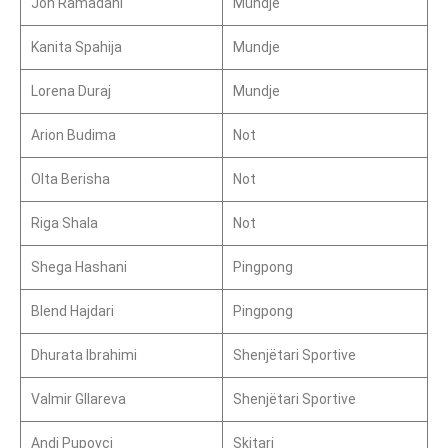
Jon Ramadani
Mundje
Kanita Spahija
Mundje
Lorena Duraj
Mundje
Arion Budima
Not
Olta Berisha
Not
Riga Shala
Not
Shega Hashani
Pingpong
Blend Hajdari
Pingpong
Dhurata Ibrahimi
Shenjëtari Sportive
Valmir Gllareva
Shenjëtari Sportive
Andi Pupovci
Skitari