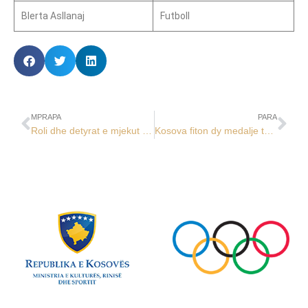
Blerta Asllanaj
Futboll
MPRAPA
PARA
Roli dhe detyrat e mjekut në raport me dopingun në sport
Kosova fiton dy medalje të bronzta në Evropianin e karatesë