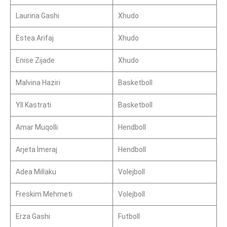
Laurina Gashi
Xhudo
Estea Arifaj
Xhudo
Enise Zijade
Xhudo
Malvina Haziri
Basketboll
Yll Kastrati
Basketboll
Amar Muqolli
Hendboll
Arjeta Imeraj
Hendboll
Adea Millaku
Volejboll
Freskim Mehmeti
Volejboll
Erza Gashi
Futboll