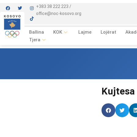
+383 38 222 223 /
office@noc-kosovo.org
Ballina
KOK
Lajme
Lojërat
Akad
Tjera
Kujtesa