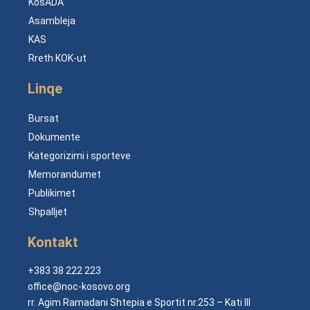
KosADA
Asambleja
KAS
Rreth KOK-ut
Linqe
Bursat
Dokumente
Kategorizimi i sporteve
Memorandumet
Publikimet
Shpalljet
Kontakt
+383 38 222 223
office@noc-kosovo.org
rr. Agim Ramadani Shtepia e Sportit nr.253 – Kati III