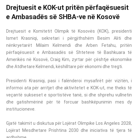
Drejtuesit e KOK-ut pritën përfaqësuesit
e Ambasadës së SHBA-ve në Kosovë
Drejtuesit e Komitetit Olimpik të Kosovës (KOK), presidenti
Ismet Krasniqi, sekretari i përgjithshëm Besim Aliti dhe
nënkryetarët Milaim Kelmendi dhe Arben Fetahu, pritën
përfaqësuesit e Ambasadës së Shteteve të Bashkuara të
Amerikës në Kosovë, Craig Kim, zyrtar për çështje ekonomike
dhe Atdhetare Kelmendi, këshilltare për ekonomi dhe tregti.
Presidenti Krasniqi, pasi i falënderoi mysafirët për vizitën, i
informoi ata për arritjet dhe aktivitetet e KOK-ut, me theks të
veçantë sukseset e sportistëve tanë, si dhe shprehu vullnetin
dhe gatishmërinë për të forcuar bashkëpunimin mes dy
institucioneve.
Gjatë takimit u diskutua për Lojërat Olimpike Los Angeles 2028,
Lojërat Mesdhetare Prishtina 2030 dhe iniciativa të tjera të
ardhshme.