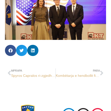
MPRAPA
PARA
Spyros Capralos ri-zgjedhet president i EOC-ut
Kombëtarja e hendbollit fiton grantin ekipor 100 mijë euro nga KOK-u