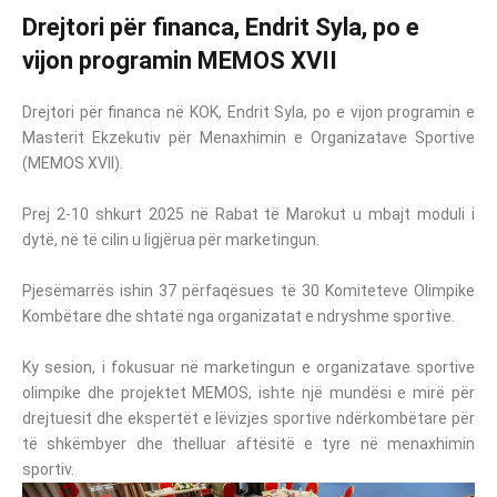
Drejtori për financa, Endrit Syla, po e
vijon programin MEMOS XVII
Drejtori për financa në KOK, Endrit Syla, po e vijon programin e
Masterit Ekzekutiv për Menaxhimin e Organizatave Sportive
(MEMOS XVII).
Prej 2-10 shkurt 2025 në Rabat të Marokut u mbajt moduli i
dytë, në të cilin u ligjërua për marketingun.
Pjesëmarrës ishin 37 përfaqësues të 30 Komiteteve Olimpike
Kombëtare dhe shtatë nga organizatat e ndryshme sportive.
Ky sesion, i fokusuar në marketingun e organizatave sportive
olimpike dhe projektet MEMOS, ishte një mundësi e mirë për
drejtuesit dhe ekspertët e lëvizjes sportive ndërkombëtare për
të shkëmbyer dhe thelluar aftësitë e tyre në menaxhimin
sportiv.