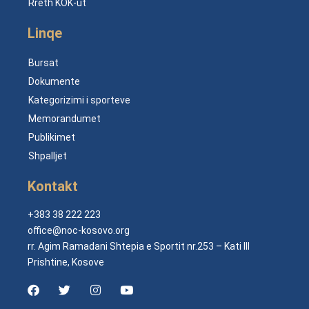
Rreth KOK-ut
Linqe
Bursat
Dokumente
Kategorizimi i sporteve
Memorandumet
Publikimet
Shpalljet
Kontakt
+383 38 222 223
office@noc-kosovo.org
rr. Agim Ramadani Shtepia e Sportit nr.253 – Kati III
Prishtine, Kosove