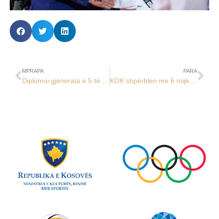
MPRAPA
PARA
Diplomoi gjenerata e 5-të e kursit ASMC
KOK shpërblen me 6 mijë euro Kombëtaren e Hendbollit U18