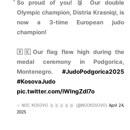
So proud of you! 🥉 Our double
Olympic champion, Distria Krasniqi, is
now a 3-time European judo
champion!
🇽🇰Our flag flew high during the
medal ceremony in Podgorica,
Montenegro.
#JudoPodgorica2025
#KosovaJudo
pic.twitter.com/lWIngZdl7o
— NOC KOSOVO 🥇🥇🥇🥈🥉 (@NOCKOSOVO)
April 24,
2025