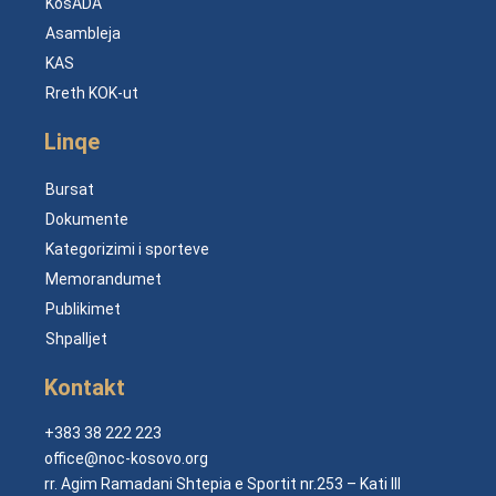
KosADA
Asambleja
KAS
Rreth KOK-ut
Linqe
Bursat
Dokumente
Kategorizimi i sporteve
Memorandumet
Publikimet
Shpalljet
Kontakt
+383 38 222 223
office@noc-kosovo.org
rr. Agim Ramadani Shtepia e Sportit nr.253 – Kati III