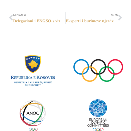
MPRAPA
PARA
𝐃𝐞𝐥𝐞𝐠𝐚𝐜𝐢𝐨𝐧𝐢 𝐢 𝐄𝐍𝐆𝐒𝐎-𝐬 𝐯𝐢𝐳𝐢𝐭𝐨𝐢 𝐊𝐎𝐊-𝐮𝐧
𝐄𝐤𝐬𝐩𝐞𝐫𝐭𝐢 𝐢 𝐛𝐮𝐫𝐢𝐦𝐞𝐯𝐞 𝐧𝐣𝐞𝐫ë𝐳𝐨𝐫𝐞, 𝐑𝐨𝐛 𝐂𝐥𝐚𝐫𝐤𝐞, 𝐥𝐢𝐠𝐣ë𝐫𝐨𝐢 𝐧ë 𝐀𝐒𝐌𝐂 5