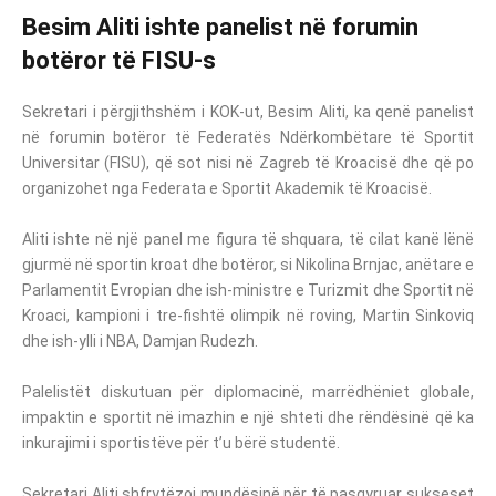
Besim Aliti ishte panelist në forumin
botëror të FISU-s
Sekretari i përgjithshëm i KOK-ut, Besim Aliti, ka qenë panelist
në forumin botëror të Federatës Ndërkombëtare të Sportit
Universitar (FISU), që sot nisi në Zagreb të Kroacisë dhe që po
organizohet nga Federata e Sportit Akademik të Kroacisë.
Aliti ishte në një panel me figura të shquara, të cilat kanë lënë
gjurmë në sportin kroat dhe botëror, si Nikolina Brnjac, anëtare e
Parlamentit Evropian dhe ish-ministre e Turizmit dhe Sportit në
Kroaci, kampioni i tre-fishtë olimpik në roving, Martin Sinkoviq
dhe ish-ylli i NBA, Damjan Rudezh.
Palelistët diskutuan për diplomacinë, marrëdhëniet globale,
impaktin e sportit në imazhin e një shteti dhe rëndësinë që ka
inkurajimi i sportistëve për t’u bërë studentë.
Sekretari Aliti shfrytëzoi mundësinë për të pasqyruar sukseset