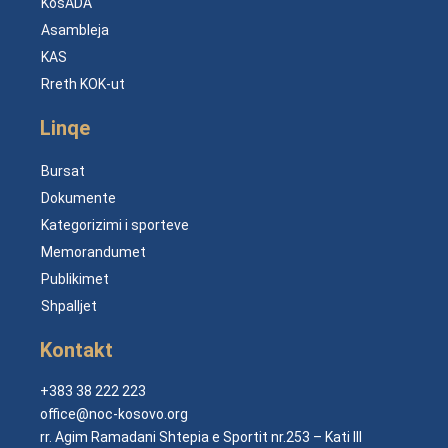
KosADA
Asambleja
KAS
Rreth KOK-ut
Linqe
Bursat
Dokumente
Kategorizimi i sporteve
Memorandumet
Publikimet
Shpalljet
Kontakt
+383 38 222 223
office@noc-kosovo.org
rr. Agim Ramadani Shtepia e Sportit nr.253 – Kati III