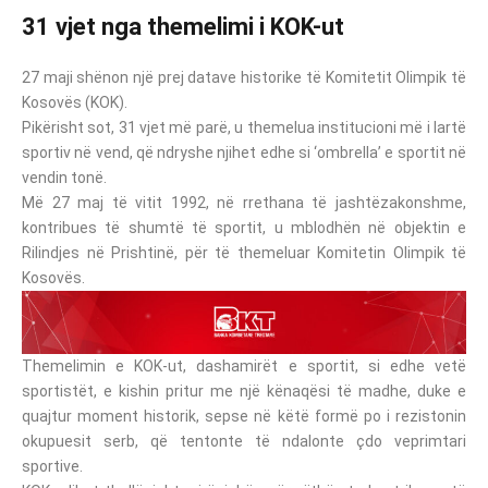
31 vjet nga themelimi i KOK-ut
27 maji shënon një prej datave historike të Komitetit Olimpik të
Kosovës (KOK).
Pikërisht sot, 31 vjet më parë, u themelua institucioni më i lartë
sportiv në vend, që ndryshe njihet edhe si ‘ombrella’ e sportit në
vendin tonë.
Më 27 maj të vitit 1992, në rrethana të jashtëzakonshme,
kontribues të shumtë të sportit, u mblodhën në objektin e
Rilindjes në Prishtinë, për të themeluar Komitetin Olimpik të
Kosovës.
Themelimin e KOK-ut, dashamirët e sportit, si edhe vetë
sportistët, e kishin pritur me një kënaqësi të madhe, duke e
quajtur moment historik, sepse në këtë formë po i rezistonin
okupuesit serb, që tentonte të ndalonte çdo veprimtari
sportive.