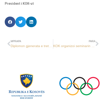
President i KOK-ut
MPRAPA
PARA
Diplomon gjenerata e tretë e ASMC
KOK organizoi seminarin për rolin e zyrtarit për integritet në sport