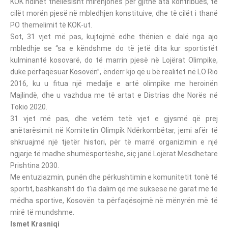
KOK ndihet thellësisht mirënjohës për gjithë ata kontribues, të
cilët morën pjesë në mbledhjen konstituive, dhe të cilët i thanë
PO themelimit të KOK-ut.
Sot, 31 vjet më pas, kujtojmë edhe thënien e dalë nga ajo
mbledhje se “sa e këndshme do të jetë dita kur sportistët
kulminantë kosovarë, do të marrin pjesë në Lojërat Olimpike,
duke përfaqësuar Kosovën”, ëndërr kjo që u bë realitet në LO Rio
2016, ku u fitua një medalje e artë olimpike me heroinën
Majlindë, dhe u vazhdua me të artat e Distrias dhe Norës në
Tokio 2020.
31 vjet më pas, dhe vetëm tetë vjet e gjysmë që prej
anëtarësimit në Komitetin Olimpik Ndërkombëtar, jemi afër të
shkruajmë një tjetër histori, për të marrë organizimin e një
ngjarje të madhe shumësportëshe, siç janë Lojërat Mesdhetare
Prishtina 2030.
Me entuziazmin, punën dhe përkushtimin e komunitetit tonë të
sportit, bashkarisht do t’ia dalim që me suksese në garat më të
mëdha sportive, Kosovën ta përfaqësojmë në mënyrën më të
mirë të mundshme.
Ismet Krasniqi