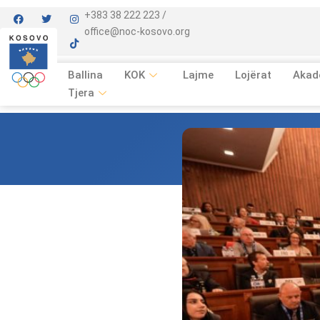
+383 38 222 223 /
office@noc-kosovo.org
Ballina
KOK
Lajme
Lojërat
Akad
Tjera