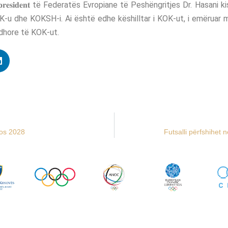
𝐫𝐞𝐬𝐢𝐝𝐞𝐧𝐭 të Federatës Evropiane të Peshëngritjes Dr. Hasani
K-u dhe KOKSH-i. Ai është edhe këshilltar i KOK-ut, i emëruar 
hore të KOK-ut.
los 2028
Futsalli përfshihet