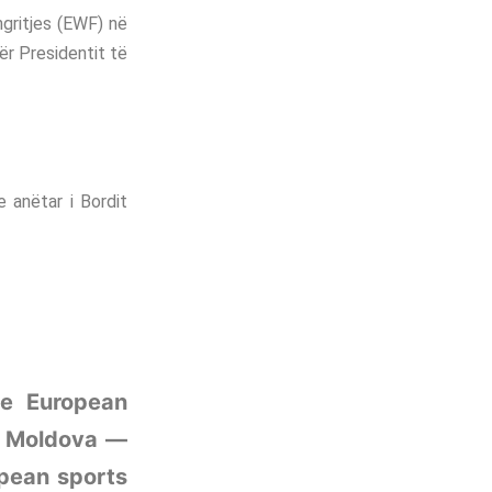
gritjes (EWF) në
ër Presidentit të
e anëtar i Bordit
he European
, Moldova —
opean sports