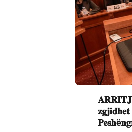
𝐀𝐑𝐑𝐈𝐓𝐉
𝐳𝐠𝐣𝐢𝐝𝐡𝐞
𝐏𝐞𝐬𝐡ë𝐧𝐠