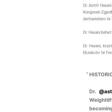
Dr. Astrit Hasan
Kongresin Zgjedh
deritanishëm të 
Dr. Hasani bëhet
Dr. Hasani, krye
Ekzekutiv të Fed
HISTORI
Dr.
@ast
Weightli
becoming