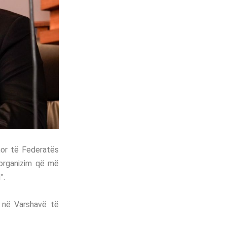
hor të Federatës
 organizim që më
”.
r në Varshavë të