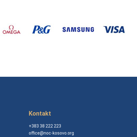
Kontakt
+383 38 222 223
office@noc-kosovo.org