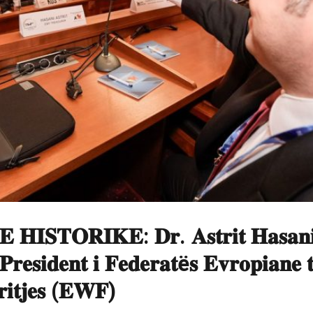
 𝐇𝐈𝐒𝐓𝐎𝐑𝐈𝐊𝐄: 𝐃𝐫. 𝐀𝐬𝐭𝐫𝐢𝐭 𝐇𝐚𝐬𝐚𝐧
 𝐏𝐫𝐞𝐬𝐢𝐝𝐞𝐧𝐭 𝐢 𝐅𝐞𝐝𝐞𝐫𝐚𝐭ë𝐬 𝐄𝐯𝐫𝐨𝐩𝐢𝐚𝐧𝐞 
𝐫𝐢𝐭𝐣𝐞𝐬 (𝐄𝐖𝐅)