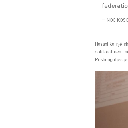
federatio
— NOC KOSO
Hasani ka një sh
doktoraturën 
Peshëngritjes për