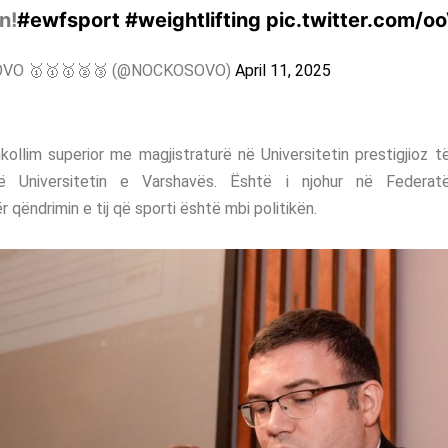
n!
#ewfsport
#weightlifting
pic.twitter.com/
VO 🥇🥇🥇🥈🥉 (@NOCKOSOVO)
April 11, 2025
kollim superior me magjistraturë në Universitetin prestigjioz 
në Universitetin e Varshavës. Është i njohur në Federat
 qëndrimin e tij që sporti është mbi politikën.