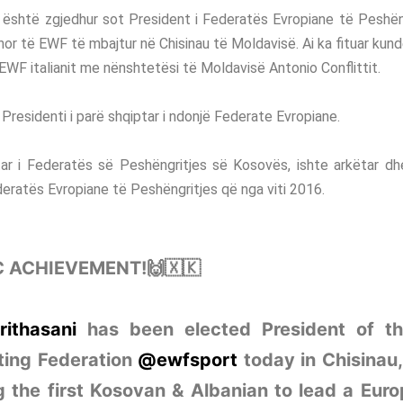
i është zgjedhur sot President i Federatës Evropiane
të Peshën
or të EWF të mbajtur në Chisinau të Moldavisë. Ai ka fituar kund
EWF italianit me nënshtetësi të Moldavisë Antonio Conflittit.
 Presidenti i parë shqiptar i ndonjë Federate Evropiane.
tar i Federatës së Peshëngritjes së Kosovës, ishte arkëtar dh
eratës Evropiane të Peshëngritjes që nga viti 2016.
C ACHIEVEMENT!🙌🇽🇰
rithasani
has been elected President of t
fting Federation
@ewfsport
today in Chisinau
 the first Kosovan & Albanian to lead a Eur