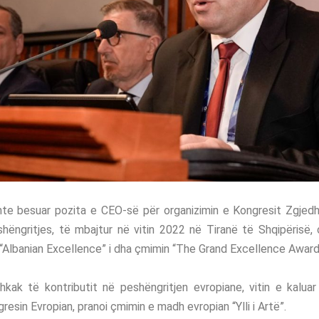
ishte besuar pozita e CEO-së për organizimin e Kongresit Zgjed
hëngritjes, të mbajtur në vitin 2022 në Tiranë të Shqipërisë,
“Albanian Excellence” i dha çmimin “The Grand Excellence Award
hkak të kontributit në peshëngritjen evropiane, vitin e kalua
esin Evropian, pranoi çmimin e madh evropian “Ylli i Artë”.