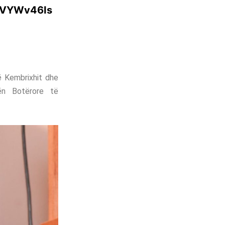
ooVYWv46Is
të Kembrixhit dhe
ën Botërore të